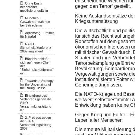
entscheidende Weichen für 
Ohne Bush
gegen den Terror“ gestellt.
beschränkt
mobilisierungsfähig
Keine Auslandseinsätze de
München:
Kriegsunterstützung
Gewahrsamnahmen
bei Satiredemo
Die wirtschaftlich und poli
Aktionstag - Freiheit
für sich das Recht auf ung
für Natalja!
Rohstoffen auf dem gesamte
NATO-
ökonomischen Interessen u
Sicherheitskonferenz
2009 angreifen!
militärischer Gewalt durch.
Staaten und ihrer Verbündet
Bündnis schießt
sich auf neuen Chef
Terrorbekämpfung geführt we
der
Bevölkerung: Bombardierung
"Sicherheitskonferenz"
ein
Vergewaltigungen sowie die
institutionalisierten Folter
Towards a Strategy
Geheimgefängnissen.
for the Uncertainty of
the Ruling Class*
Die
NATO
-Kriege und Besat
Einstellung des
weltweit; selbstbestimmter
Verfahrens gegen die
SIKO-
Entwicklung haben keine C
Versammlungsleitung
07
Gegen Krieg und Folter – Fü
2. Prozess gegen
Leben aller Menschen
die SIKO-
Versammlungsleitung
2007
Die erneute Militarisierung 
auch zur Militarisierung im 