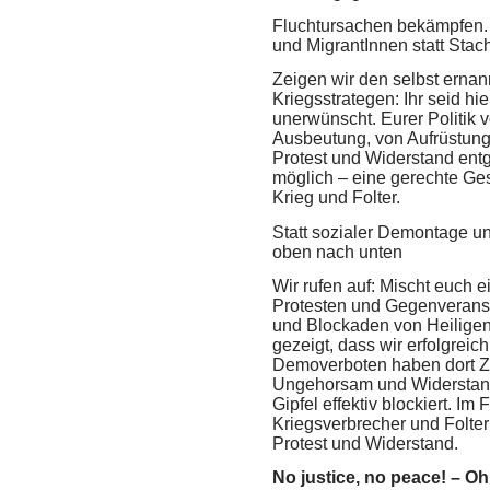
Fluchtursachen bekämpfen. 
und MigrantInnen statt Stac
Zeigen wir den selbst erna
Kriegsstrategen: Ihr seid h
unerwünscht. Eurer Politik 
Ausbeutung, von Aufrüstung
Protest und Widerstand entg
möglich – eine gerechte Gese
Krieg und Folter.
Statt sozialer Demontage u
oben nach unten
Wir rufen auf: Mischt euch ei
Protesten und Gegenveranst
und Blockaden von Heilig
gezeigt, dass wir erfolgreic
Demoverboten haben dort Ze
Ungehorsam und Widerstan
Gipfel effektiv blockiert. I
Kriegsverbrecher und Folte
Protest und Widerstand.
No justice, no peace! – Oh