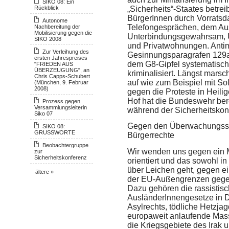
SIKO 08: Ein
Rückblick
„Sicherheits“-Staates betre
BürgerInnen durch Vorratsd
Autonome
Telefongesprächen, dem Au
Nachbereitung der
Mobilisierung gegen die
Unterbindungsgewahrsam, Ü
SIKO 2008
und Privatwohnungen. Antim
Zur Verleihung des
Gesinnungsparagrafen 129a
ersten Jahrespreises
dem G8-Gipfel systematisc
"FRIEDEN AUS
ÜBERZEUGUNG", an
kriminalisiert. Längst mars
Chris Capps-Schubert
auf wie zum Beispiel mit S
(München, 9. Februar
2008)
gegen die Proteste in Heil
Hof hat die Bundeswehr bere
Prozess gegen
Versammlungsleiterin
während der Sicherheitskon
Siko 07
Gegen den Überwachungssta
SIKO 08:
GRUSSWORTE
Bürgerrechte
Beobachtergruppe
Wir wenden uns gegen ein M
zur
Sicherheitskonferenz
orientiert und das sowohl in
über Leichen geht, gegen e
ältere »
der EU-Außengrenzen gegen
Dazu gehören die rassistis
AusländerInnengesetze in D
Asylrechts, tödliche Hetzja
europaweit anlaufende Mas
die Kriegsgebiete des Irak 