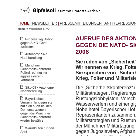
HOME
|
NEWSLETTER
|
PRESSEMITTEILUNGEN
|
ANTIREPRESSIO
Home
»
Muenchen SIKO
AUFRUF DES AKTIO
Prozess wg. Aktion
gegen SIKO-Chef
GEGEN DIE NATO- 
Ischinger
2008
Autonome Siko
Nachbereitung
Sie reden von „Sicherheit“
Münchner
Wir nennen es Krieg, Folte
Sicherheitskonferenz:
Sie sprechen von „Sicherhe
Polizei rechnet mit
aggressiverem
Krieg, Folter und Militaris
Verhalten
Die „Sicherheitskonferenz“ i
Siko 09 - Autonome
Nachbereitung
Militärstrategen, Regierung
Rüstungslobbyisten. Verscha
Bayerisches
Versammlungsgesetz
Wasserwerfern und einer g
hat sich auch bei den
Nobelhotel Bayerischer Hof
Demonstrationen
gegen die Münchner
Repräsentanten zusammen, u
Sicherheitskonferenz
Militärstrategien und Rüstu
wieder bewährt
der Münchner Militärtagung 
Warmlaufen für den
gegen Jugoslawien, Afghanis
April