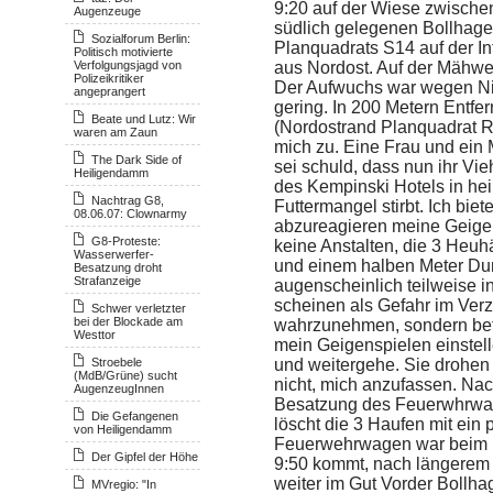
9:20 auf der Wiese zwisch
Augenzeuge
südlich gelegenen Bollhage
Sozialforum Berlin:
Planquadrats S14 auf der Inf
Politisch motivierte
Verfolgungsjagd von
aus Nordost. Auf der Mähwei
Polizeikritiker
Der Aufwuchs war wegen Ni
angeprangert
gering. In 200 Metern Entfe
Beate und Lutz: Wir
(Nordostrand Planquadrat R1
waren am Zaun
mich zu. Eine Frau und ein 
The Dark Side of
sei schuld, dass nun ihr Vi
Heiligendamm
des Kempinski Hotels in he
Nachtrag G8,
Futtermangel stirbt. Ich biet
08.06.07: Clownarmy
abzureagieren meine Geige
G8-Proteste:
keine Anstalten, die 3 Heuh
Wasserwerfer-
und einem halben Meter Dur
Besatzung droht
Strafanzeige
augenscheinlich teilweise i
scheinen als Gefahr im Verzu
Schwer verletzter
bei der Blockade am
wahrzunehmen, sondern befü
Westtor
mein Geigenspielen einstel
Stroebele
und weitergehe. Sie drohen 
(MdB/Grüne) sucht
nicht, mich anzufassen. Na
AugenzeugInnen
Besatzung des Feuerwhrwa
Die Gefangenen
löscht die 3 Haufen mit ein 
von Heiligendamm
Feuerwehrwagen war beim 
Der Gipfel der Höhe
9:50 kommt, nach längerem W
weiter im Gut Vorder Bollhag
MVregio: "In