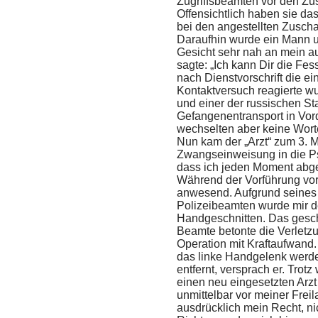
Zugriffsbeamten vor den Zu
Offensichtlich haben sie da
bei den angestellten Zuscha
Daraufhin wurde ein Mann um
Gesicht sehr nah an mein a
sagte: „Ich kann Dir die Fe
nach Dienstvorschrift die ei
Kontaktversuch reagierte w
und einer der russischen S
Gefangenentransport in Vord
wechselten aber keine Wort
Nun kam der „Arzt“ zum 3. Ma
Zwangseinweisung in die Psy
dass ich jeden Moment abg
Während der Vorführung vor
anwesend. Aufgrund seines 
Polizeibeamten wurde mir d
Handgeschnitten. Das gesc
Beamte betonte die Verletz
Operation mit Kraftaufwand
das linke Handgelenk werde
entfernt, versprach er. Trotz
einen neu eingesetzten Arzt 
unmittelbar vor meiner Freil
ausdrücklich mein Recht, ni