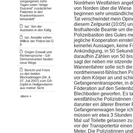
vergangenen zehn
Nordrhein Westfahlen ange
Tagen seien “einige
von Norden über die Wiese 
Dutzend” zusätzlicher
Patienten in den
beginnen sehr umständliche
Krankenhäusern
Tat verschwindet mein Opin
behandelt"
diesem Zeitpunkt (10:05) un
taz: Von der
festhaltende Beamte um die 
Autobahn in den Käfig
Polizeibastion des Gutes me
taz: Anwälte sehen
jegliche Kooperation einste
Willkür der Polizei bei G
8
keinerlei Aussagen, keine F
Ankündigung, in 50 Sekunden
Gegen Gewalt und
Richtersprüche - G8-
daraufhin Zählen von 50 bis 
Demonstranten fanden
sagt der neben mir sitzende
neue Wege
Wannenfahrer solle sich die
Bericht und Fotos
nordrheinwest-fählischen Po
zu den beiden
vor dem Körper an und schl
Blockadetagen [06. &
07. Juli 2007] zum G8-
Gefangenentransporter, in 
Gipfel in Heiligendamm
Föderation auf den Seitenbä
aus meiner Sicht
Blechboden geworfen. Es t
ältere »
westfählische Polizistinne
darunter ein älterer Bremer 
Gefangenenwagen liege ich 
müssen wir etwa 3 Stunden w
Mal uaf Toilette gelassen z
vor der Transportertür einen
Meter. Die Polizistinnen 