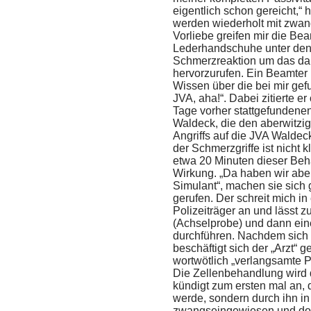
eigentlich schon gereicht,“ 
werden wiederholt mit zwang
Vorliebe greifen mir die Be
Lederhandschuhe unter den
Schmerzreaktion um das da
hervorzurufen. Ein Beamter
Wissen über die bei mir gefu
JVA, aha!“. Dabei zitierte er
Tage vorher stattgefundenen
Waldeck, die den aberwitzig
Angriffs auf die JVA Waldeck
der Schmerzgriffe ist nicht 
etwa 20 Minuten dieser Beh
Wirkung. „Da haben wir abe
Simulant“, machen sie sich g
gerufen. Der schreit mich i
Polizeiträger an und lässt 
(Achselprobe) und dann ein
durchführen. Nachdem sich 
beschäftigt sich der „Arzt“ 
wortwötlich „verlangsamte P
Die Zellenbehandlung wird 
kündigt zum ersten mal an, d
werde, sondern durch ihn in
zwangseingewiesen und do