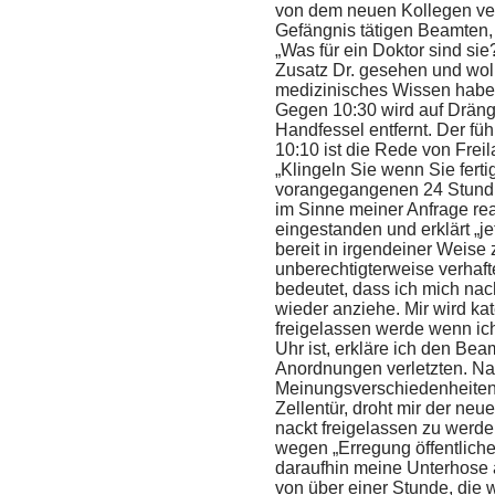
von dem neuen Kollegen ver
Gefängnis tätigen Beamten, 
„Was für ein Doktor sind si
Zusatz Dr. gesehen und woll
medizinisches Wissen habe
Gegen 10:30 wird auf Dräng
Handfessel entfernt. Der fü
10:10 ist die Rede von Frei
„Klingeln Sie wenn Sie ferti
vorangegangenen 24 Stundne
im Sinne meiner Anfrage rea
eingestanden und erklärt „jet
bereit in irgendeiner Weise
unberechtigterweise verhaft
bedeutet, dass ich mich nac
wieder anziehe. Mir wird kat
freigelassen werde wenn ich
Uhr ist, erkläre ich den Bea
Anordnungen verletzten. N
Meinungsverschiedenheiten, 
Zellentür, droht mir der neu
nackt freigelassen zu werd
wegen „Erregung öffentliche
daraufhin meine Unterhose 
von über einer Stunde, die w