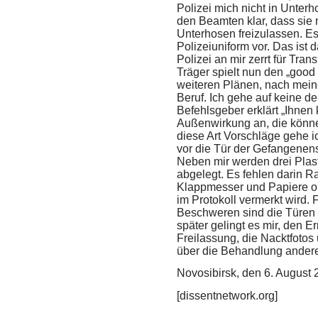
Polizei mich nicht in Unterh
den Beamten klar, dass sie
Unterhosen freizulassen. Es 
Polizeiuniform vor. Das ist d
Polizei an mir zerrt für Tra
Träger spielt nun den „good
weiteren Plänen, nach mei
Beruf. Ich gehe auf keine de
Befehlsgeber erklärt „Ihnen
Außenwirkung an, die könn
diese Art Vorschläge gehe i
vor die Tür der Gefangenen
Neben mir werden drei Pla
abgelegt. Es fehlen darin R
Klappmesser und Papiere o
im Protokoll vermerkt wird. 
Beschweren sind die Türen d
später gelingt es mir, den 
Freilassung, die Nacktfoto
über die Behandlung andere
Novosibirsk, den 6. August
[dissentnetwork.org]