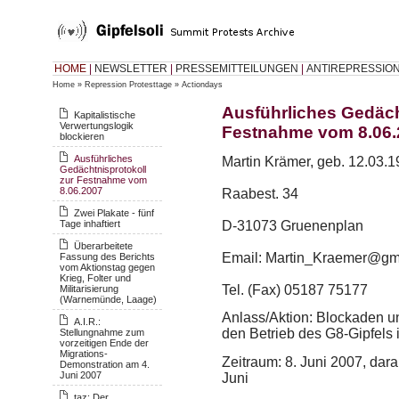
HOME
|
NEWSLETTER
|
PRESSEMITTEILUNGEN
|
ANTIREPRESSIO
Home
»
Repression Protesttage
»
Actiondays
Ausführliches Gedäch
Kapitalistische
Verwertungslogik
Festnahme vom 8.06.
blockieren
Ausführliches
Martin Krämer, geb. 12.03.
Gedächtnisprotokoll
zur Festnahme vom
8.06.2007
Raabest. 34
Zwei Plakate - fünf
Tage inhaftiert
D-31073 Gruenenplan
Überarbeitete
Email: Martin_Kraemer@gm
Fassung des Berichts
vom Aktionstag gegen
Krieg, Folter und
Tel. (Fax) 05187 75177
Militarisierung
(Warnemünde, Laage)
Anlass/Aktion: Blockaden 
A.I.R.:
den Betrieb des G8-Gipfels
Stellungnahme zum
vorzeitigen Ende der
Migrations-
Zeitraum: 8. Juni 2007, dar
Demonstration am 4.
Juni 2007
Juni
taz: Der