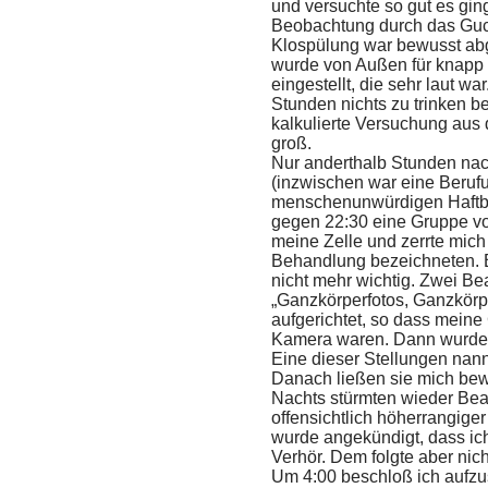
und versuchte so gut es gin
Beobachtung durch das Guc
Klospülung war bewusst abg
wurde von Außen für knapp
eingestellt, die sehr laut wa
Stunden nichts zu trinken b
kalkulierte Versuchung aus
groß.
Nur anderthalb Stunden na
(inzwischen war eine Beruf
menschenunwürdigen Haftb
gegen 22:30 eine Gruppe vo
meine Zelle und zerrte mich i
Behandlung bezeichneten. 
nicht mehr wichtig. Zwei Bea
„Ganzkörperfotos, Ganzkörpe
aufgerichtet, so dass meine
Kamera waren. Dann wurde i
Eine dieser Stellungen nan
Danach ließen sie mich bewu
Nachts stürmten wieder Beam
offensichtlich höherrangig
wurde angekündigt, dass ic
Verhör. Dem folgte aber nich
Um 4:00 beschloß ich aufzu