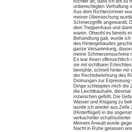
Richter an, dass ich bis zu
unberechtigten Verhaftung i
Aus dem Richterzimmer wur
meiner Überraschung wurden
Schmerzgriffe angewandt. Di
dem Treppenhaus und damit
waren. Obwohl es bereits 
Behandlung gab, wurde ich 
des Hintergebäudes geschlep
ganze Versammlung, davon die
meine Schmerzensschreie re
Es war ihnen offensichtlic
sie mit sichtbarer Erleichte
bemühte, schnell hinter mir
der Rechtsbelehrung des Ric
Drohungen zur Erpressung v
Dinge schleppten mich die 
die Leichtbauhalle, diesmal 
inzwischen gefüllt. Die Ge
Wasser und Klogang zu be
wurde ich wieder aus Zell
(Hinterflügel) in die sogena
verkachelter schallisolierte
Meinem Anwalt wurde gegen 
Nacht in Ruhe gelassen würd