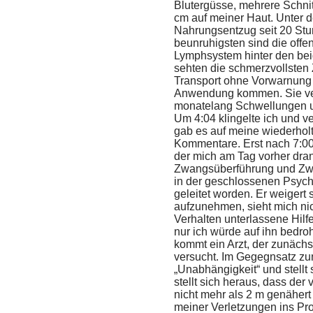
Blutergüsse, mehrere Schni
cm auf meiner Haut. Unter 
Nahrungsentzug seit 20 St
beunruhigsten sind die offe
Lymphsystem hinter den bei
sehten die schmerzvollsten 
Transport ohne Vorwarnung
Anwendung kommen. Sie ver
monatelang Schwellungen 
Um 4:04 klingelte ich und v
gab es auf meine wiederhol
Kommentare. Erst nach 7:00 
der mich am Tag vorher drang
Zwangsüberführung und Zw
in der geschlossenen Psycha
geleitet worden. Er weigert 
aufzunehmen, sieht mich nic
Verhalten unterlassene Hilfe
nur ich würde auf ihn bedro
kommt ein Arzt, der zunächst
versucht. Im Gegegnsatz zum 
„Unabhängigkeit“ und stellt 
stellt sich heraus, dass der
nicht mehr als 2 m genähert
meiner Verletzungen ins Pro