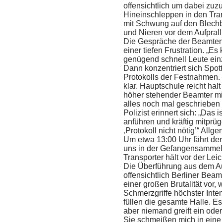
offensichtlich um dabei zuz
Hineinschleppen in den Tra
mit Schwung auf den Blech
und Nieren vor dem Aufprall
Die Gespräche der Beamten
einer tiefen Frustration. „Es 
genügend schnell Leute einz
Dann konzentriert sich Spot
Protokolls der Festnahmen.
klar. Hauptschule reicht halt
höher stehender Beamter mi
alles noch mal geschrieben
Polizist erinnert sich: „Das 
anführen und kräftig mitprü
‚Protokoll nicht nötig’“ All
Um etwa 13:00 Uhr fährt der
uns in der Gefangensammels
Transporter hält vor der Lei
Die Überführung aus dem Au
offensichtlich Berliner Beam
einer großen Brutalität vor
Schmerzgriffe höchster Inte
füllen die gesamte Halle. E
aber niemand greift ein ode
Sie schmeißen mich in ein