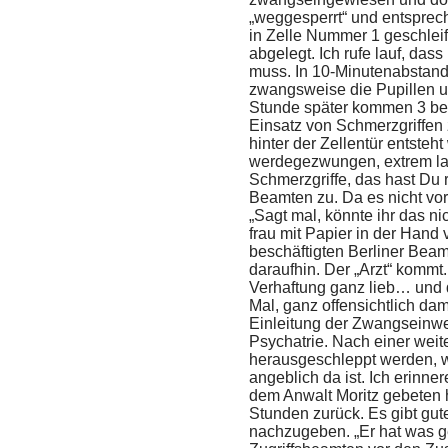
„weggesperrt“ und entsprec
in Zelle Nummer 1 geschleift
abgelegt. Ich rufe lauf, das
muss. In 10-Minutenabstand 
zwangsweise die Pupillen u
Stunde später kommen 3 bea
Einsatz von Schmerzgriffen
hinter der Zellentür entsteh
werdegezwungen, extrem laut
Schmerzgriffe, das hast Du r
Beamten zu. Da es nicht vor
„Sagt mal, könnte ihr das ni
frau mit Papier in der Hand v
beschäftigten Berliner Bea
daraufhin. Der „Arzt“ kommt. 
Verhaftung ganz lieb… und d
Mal, ganz offensichtlich dam
Einleitung der Zwangseinwe
Psychatrie. Nach einer weit
herausgeschleppt werden, w
angeblich da ist. Ich erinne
dem Anwalt Moritz gebeten h
Stunden zurück. Es gibt gut
nachzugeben. „Er hat was g