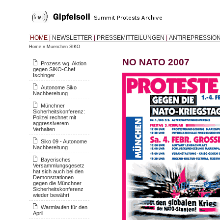
HOME
|
NEWSLETTER
|
PRESSEMITTEILUNGEN
|
ANTIREPRESSIO
Home
»
Muenchen SIKO
NO NATO 2007
Prozess wg. Aktion
gegen SIKO-Chef
Ischinger
Autonome Siko
Nachbereitung
Münchner
Sicherheitskonferenz:
Polizei rechnet mit
aggressiverem
Verhalten
Siko 09 - Autonome
Nachbereitung
Bayerisches
Versammlungsgesetz
hat sich auch bei den
Demonstrationen
gegen die Münchner
Sicherheitskonferenz
wieder bewährt
Warmlaufen für den
April