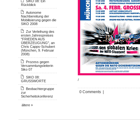
SIKO 08: Ein
Rückblick
Autonome
Nachbereitung der
Mobilisierung gegen die
SIKO 2008
Zur Verleihung des
ersten Jahrespreises
"FRIEDEN AUS
ÜBERZEUGUNG", an
Chris Capps-Schubert
(München, 9. Februar
2008)
Prozess gegen
Versammlungsleiterin
Siko 07
SIKO 08:
/
GRUSSWORTE
Beobachtergruppe
0 Comments |
zur
Sicherheitskonferenz
ältere »