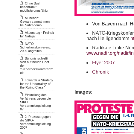
Ohne Bush
beschränkt
mobilisierungsfähig
München:
Gewahrsamnahmen
Von Bayern nach 
bei Satiredemo
NATO
-Kriegskonfe
Aktionstag - Freiheit
für Natalja!
nach Heiligendamm
h
NATO-
Radikale Linke Nür
Sicherheitskonferenz
2009 angreifen!
www.nadir.org/nadir/ini
Bündnis schießt
sich auf neuen Chef
Flyer 2007
der
"Sicherheitskonferenz"
Chronik
ein
Towards a Strategy
for the Uncertainty of
the Ruling Class*
Images:
Einstellung des
Verfahrens gegen die
SIKO-
Versammlungsleitung
07
2. Prozess gegen
die SIKO-
Versammlungsleitung
2007