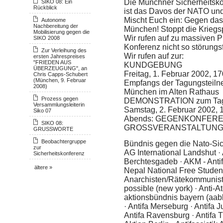
Die Münchner Sicherheitskon
SIKO 08: Ein
Rückblick
ist das Davos der NATO und 
Mischt Euch ein: Gegen das 
Autonome
Nachbereitung der
München! Stoppt die Kriegs
Mobilisierung gegen die
Wir rufen auf zu massiven P
SIKO 2008
Konferenz nicht so störungs
Zur Verleihung des
Wir rufen auf zur:
ersten Jahrespreises
"FRIEDEN AUS
KUNDGEBUNG
ÜBERZEUGUNG", an
Freitag, 1. Februar 2002, 1
Chris Capps-Schubert
(München, 9. Februar
Empfangs der Tagungsteiln
2008)
München im Alten Rathaus
Prozess gegen
DEMONSTRATION zum Tag
Versammlungsleiterin
Samstag, 2. Februar 2002, 
Siko 07
Abends: GEGENKONFERE
SIKO 08:
GROSSVERANSTALTUNG geg
GRUSSWORTE
Beobachtergruppe
Bündnis gegen die Nato-Sic
zur
AG International Landshut ·
Sicherheitskonferenz
Berchtesgadeb · AKM - Anti
ältere »
Nepal National Free Studen
Anarchisten/Rätekommunist
possible (new york) · Anti-
aktionsbündnis bayern (aabb
· Antifa Merseburg · Antifa
Antifa Ravensburg · Antifa T