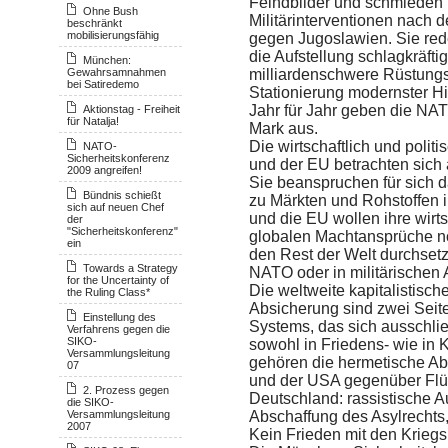
Feindbilder und schmieden P
Ohne Bush
Militärinterventionen nach
beschränkt
mobilisierungsfähig
gegen Jugoslawien. Sie rede
die Aufstellung schlagkräfti
München:
Gewahrsamnahmen
milliardenschwere Rüstung
bei Satiredemo
Stationierung modernster H
Jahr für Jahr geben die NAT
Aktionstag - Freiheit
für Natalja!
Mark aus.
Die wirtschaftlich und poli
NATO-
Sicherheitskonferenz
und der EU betrachten sich a
2009 angreifen!
Sie beanspruchen für sich 
Bündnis schießt
zu Märkten und Rohstoffen i
sich auf neuen Chef
und die EU wollen ihre wirts
der
"Sicherheitskonferenz"
globalen Machtansprüche not
ein
den Rest der Welt durchset
Towards a Strategy
NATO oder in militärischen
for the Uncertainty of
Die weltweite kapitalistisch
the Ruling Class*
Absicherung sind zwei Seite
Einstellung des
Systems, das sich ausschließ
Verfahrens gegen die
SIKO-
sowohl in Friedens- wie in 
Versammlungsleitung
gehören die hermetische A
07
und der USA gegenüber Flüc
2. Prozess gegen
Deutschland: rassistische 
die SIKO-
Versammlungsleitung
Abschaffung des Asylrechts,
2007
Kein Frieden mit den Kriegs