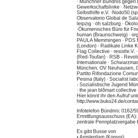
· Münchner Bündnis gegen
Gewerkschaftslinke · Netzw
Selbsthilfe e.V. ·Nodo50 (s
Observatorio Global de Sala
leipzig · öh salzburg · Öko
·Ökumenisches Büro für Frie
human (Braunschweig) · org
PAULA Memmingen · PDS M
(London) · Radikale Linke K
Flag Collective · resist!e.V.
(Red-Toufan) · RSB - Revolut
Internationale · Schwarzma
München, OV Neuhausen, O
Partito Rifondazione Comun
Pesina (Italy) · Socialist labo
- Sozialistische Jugend Mün
· the jean blômart collective (
Hier könnt ihr den Aufruf unte
http://www.buko24.de/conta
Infotelefon Bündnis: 0162/
Ermittlungsausschuss (EA):
zentrale Pennplatzvergabe K
Es gibt Busse von
• Amsterdam (Konvoi)