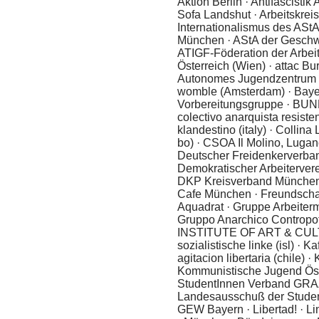
Aktion Berlin · Antifascistik
Sofa Landshut · Arbeitskreis 
Internationalismus des AStA
München · AStA der Geschwi
ATIGF-Föderation der Arbeit
Österreich (Wien) · attac Bu
Autonomes Jugendzentrum 
womble (Amsterdam) · Bayer
Vorbereitungsgruppe · BU
colectivo anarquista resistenc
klandestino (italy) · Collin
bo) · CSOA Il Molino, Lugano 
Deutscher Freidenkerverba
Demokratischer Arbeitervere
DKP Kreisverband München ·
Cafe München · Freundscha
Aquadrat · Gruppe Arbeiterm
Gruppo Anarchico Contropoter
INSTITUTE OF ART & CULTU
sozialistische linke (isl) · 
agitacion libertaria (chile) ·
Kommunistische Jugend Öst
StudentInnen Verband GRAZ 
Landesausschuß der Studen
GEW Bayern · Libertad! · L