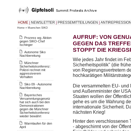
HOME
|
NEWSLETTER
|
PRESSEMITTEILUNGEN
|
ANTIREPRESSIO
Home
»
Muenchen SIKO
AUFRUF: VON GENU
Prozess wg. Aktion
gegen SIKO-Chef
GEGEN DAS TREFFEN
Ischinger
STOPPT DIE KRIEGS
Autonome Siko
Nachbereitung
Wie jedes Jahr findet im Fe
Münchner
Sicherheitspolitik" (die frü
Sicherheitskonferenz:
von Regierungsvertretern d
Polizei rechnet mit
aggressiverem
hochkarätigen Militärstrat
Verhalten
Siko 09 - Autonome
Die versammelten EU- und 
Nachbereitung
und Außenminister der USA
Bayerisches
Staaten wollen der Öffentlic
Versammlungsgesetz
gehe es um die Wahrung des
hat sich auch bei den
Demonstrationen
internationale Sicherheit. Da
gegen die Münchner
nächsten Krieg!
Sicherheitskonferenz
wieder bewährt
Hinter den verschlossenen 
Warmlaufen für den
- abgeschirmt von der Öffent
April