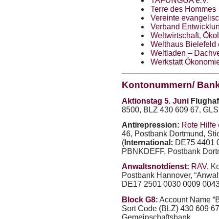
TAFUNGUA
e.V.
Terre des Hommes
Vereinte evangelis
Verband Entwicklun
Weltwirtschaft, Öko
Welthaus Bielefeld 
Weltladen – Dachv
Werkstatt Ökonomie
Kontonummern/ Ban
Aktionstag 5. Juni
Flughaf
8500,
BLZ
430 609 67,
GLS
Antirepression:
Rote Hilfe 
46, Postbank Dortmund, Sti
(
International:
DE75 4401 0
PBNKDEFF
, Postbank Dort
Anwaltsnotdienst
:
RAV
, K
Postbank Hannover, “Anwalt
DE17 2501 0030 0009 0043
Block G8
:
Account Name “Bl
Sort Code (
BLZ
) 430 609 6
Gemeinschaftsbank