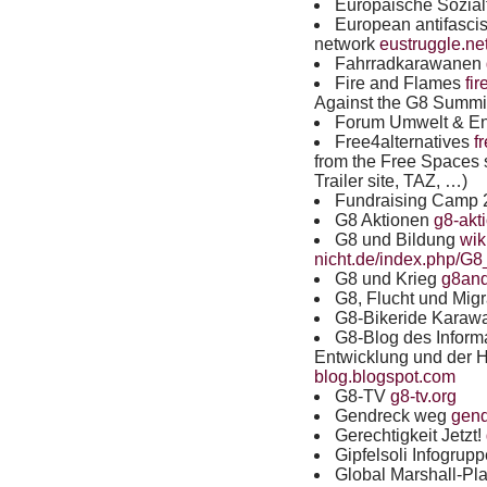
Europäische Sozia
European antifascist
network
eustruggle.ne
Fahrradkarawanen
Fire and Flames
fi
Against the G8 Summi
Forum Umwelt & E
Free4alternatives
f
from the Free Spaces s
Trailer site,
TAZ
, …)
Fundraising Camp
G8 Aktionen
g8-akt
G8 und Bildung
wik
nicht.de/index.php/G
G8 und Krieg
g8an
G8, Flucht und Mig
G8-Bikeride Kara
G8-Blog des Informa
Entwicklung und der H
blog.blogspot.com
G8-TV
g8-tv.org
Gendreck weg
gen
Gerechtigkeit Jetzt!
Gipfelsoli Infogrup
Global Marshall-Pl