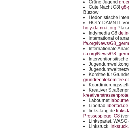
Grüne Jugend
grue
Gute Nacht G8!
g8-
Bützow
Hedonistische Inte
HOLY
DAMN
IT Von
holy-damn-it.org
Plaka
Indymedia G8
de.i
international of ana
ifa.org/News/G8_ger
Internationale Anar
ifa.org/News/G8_ger
Interventionsitisch
Jugendumweltkong
Jugendumweltnetz
Komitee für Grundr
grundrechtekomitee.d
Koordinierungsstell
Kreativer Straßenpr
kreativerstrassenprote
Labournet
labourne
Libertad
libertad.de
links-lang.de
links-
Pressespiegel G8
(ver
Linkspartei,
WASG
Linksruck
linksruck