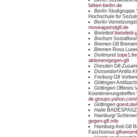
falken-berlin.de
Berlin
Studigruppe 
Hochschule für Sozi
Berlin
Vernetzungst
moveagainstg8.de
Bielefeld
bielefeld-
Bochum
Sozialfor
Bremen
G8 Breme
Bremen
Rosa Luxem
Dortmund
zope1.fre
aktionen/gegen-g8
Dresden
G8-Zusa
Düsseldorf
Antifa
K
Freiburg
G8 Vorber
Göttingen
Antifasch
Göttingen
Offenes V
Koordinierungstreffen
de.groups.yahoo.com
Göttingen
goest.de
Halle
BADESPAS
Hamburg/ Schleswi
gegen-g8.info
Hamburg
Anti-G8 B
Faschismus
g8versen