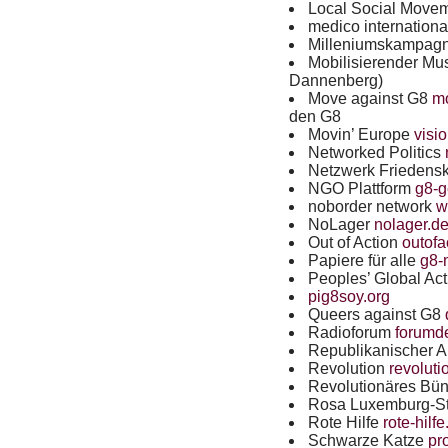
Local Social Move
medico internation
Milleniumskampag
Mobilisierender M
Dannenberg)
Move against G8
mo
den G8
Movin’ Europe
visi
Networked Politics
Netzwerk Friedens
NGO
Plattform
g8-g
noborder network
w
NoLager
nolager.d
Out of Action
outofa
Papiere für alle
g8-m
Peoples’ Global Ac
pig8soy.org
Queers against G8
Radioforum
forumd
Republikanischer 
Revolution
revoluti
Revolutionäres Bü
Rosa Luxemburg-St
Rote Hilfe
rote-hilfe
Schwarze Katze
pr