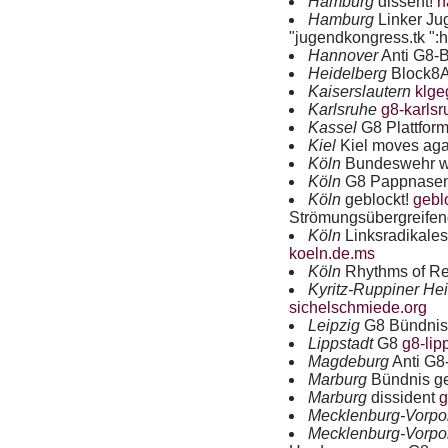
Hamburg
dissent!
h
Hamburg
Linker Ju
"jugendkongress.tk ":
Hannover
Anti G8-
Heidelberg
Block8
Kaiserslautern
klge
Karlsruhe
g8-karlsr
Kassel
G8 Plattfor
Kiel
Kiel moves ag
Köln
Bundeswehr w
Köln
G8 Pappnase
Köln
geblockt!
gebl
Strömungsübergreife
Köln
Linksradikales
koeln.de.ms
Köln
Rhythms of Re
Kyritz-Ruppiner He
sichelschmiede.org
Leipzig
G8 Bündni
Lippstadt
G8
g8-lip
Magdeburg
Anti G8
Marburg
Bündnis g
Marburg
dissident
g
Mecklenburg-Vorp
Mecklenburg-Vorp