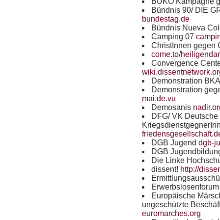
BUKO
Kampagne ge
Bündnis 90/
DIE
GR
bundestag.de
Bündnis Nueva Co
Camping 07
campi
ChristInnen gegen
come.to/heiligend
Convergence Cente
wiki.dissentnetwork.
Demonstration
BK
Demonstration gege
mai.de.vu
Demosanis
nadir.or
DFG
/ VK Deutsche 
KriegsdienstgegnerIn
friedensgesellschaft.d
DGB
Jugend
dgb-j
DGB
Jugendbildun
Die Linke Hochsch
dissent!
http://diss
Ermittlungsaussch
Erwerbslosenforum
Europäische Märsch
ungeschützte Beschäf
euromarches.org