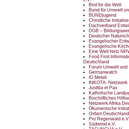
Brot für die Welt
Bund für Umwelt un
BUNDjugend
Christliche Initiati
Dachverband Entwi
DGB
– Bildungswe
Deutscher Natursch
Evangelischer Entw
Evangelische Kirc
Eine Welt Netz
NR
Food First Informat
Deutschland
Forum Umwelt und 
Germanwatch
IG Metall
INKOTA
- Netzwerk
Justitia et Pax
Katholische Landj
Bischöfliches Hilfs
Netzwerk Afrika De
Ökumenische Initiat
Oxfam Deutschland
Pro Regenwald e.V
Südwind e.V.