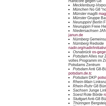
Hardcore gegen G8
Mecklenburg-Vorp
München
No G8 “no-
Münster
mag8i
mag
Münster
Gruppe Ba
Neuruppin/ Berlin
F
Neuruppin
Freie H
Niedersachsen
JA
janun.de
Nürnberg
Gemeins
Nürnberg
Redside
nadir.org/nadir/initiativ
Osnabrück
os-gege
Potsdam
Alles nur 
volles Programm im Zi
Potsdams Zentrum
Potsdam
Anti G8-B
potsdam.de.tc
Potsdam
DKP
pots
Rhein-Main
Linksna
Rhein-Ruhr
G8 Bün
Sachsen
Junge Li
Soest
Rote Börde
r
Stuttgart
Anti-G8 B
Thüringen
Bergste