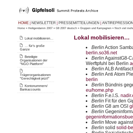
HOME
|
NEWSLETTER
|
PRESSEMITTEILUNGEN
|
ANTIREPRESSIO
Home
»
Heiligendamm 2007
»
G8 2007 deutsch
»
Gruppen und Kampagnen
»
Noch viel meh
Lokal mobilisieren…
Lokal mobilisieren…
… für’s große
Berlin
Action Samb
Ganze
berlin.so36.net
Beteiligte
Berlin
AgainstG8-Ca
Organisationen der
Werftpfuhl bei Berlin
a
"NGO Plattform"
Berlin
ALB
Antifasc
Berlin
Anti Atom P
Trägerorganisationen
"Gerechtigkeit jetzt!"
berlin
Berlin
Bündnis geg
Kontonummern/
Bankaccounts
eu/home.php
Berlin
F.e.l.S.
nadir.
Berlin
Fit für den Gi
Berlin
G8 am
OSI
g
Berlin
Gegeninform
gegeninformationsbue
Berlin
Move agains
Berlin
solid
solid-be
Berlin
Sozialistisc