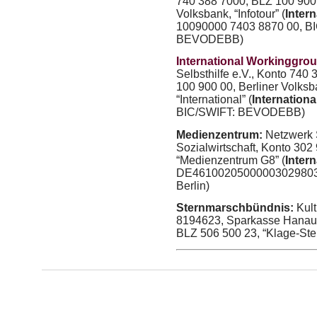
740 388 7000,
BLZ
100 900 
Volksbank, “Infotour” (
Intern
10090000 7403 8870 00,
B
BEVODEBB
)
International Workinggro
Selbsthilfe e.V., Konto 740
100 900 00, Berliner Volksb
“International” (
Internationa
BIC
/
SWIFT
:
BEVODEBB
)
Medienzentrum:
Netzwerk S
Sozialwirtschaft, Konto 302
“Medienzentrum G8” (
Intern
DE4610020500000302980
Berlin)
Sternmarschbündnis:
Kult
8194623, Sparkasse Hanau
BLZ
506 500 23, “Klage-St