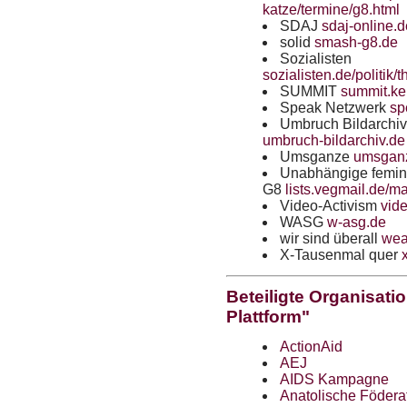
katze/termine/g8.html
SDAJ
sdaj-online.
solid
smash-g8.de
Sozialisten
sozialisten.de/politi
SUMMIT
summit.ke
Speak Netzwerk
sp
Umbruch Bildarchiv
umbruch-bildarchiv.de
Umsganze
umsganz
Unabhängige femin
G8
lists.vegmail.de/ma
Video-Activism
vid
WASG
w-asg.de
wir sind überall
wea
X-Tausenmal quer
Beteiligte Organisat
Plattform"
ActionAid
AEJ
AIDS
Kampagne
Anatolische Föderat