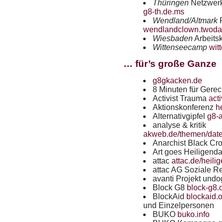
Thüringen
Netzwerk
g8-th.de.ms
Wendland/Altmark
wendlandclown.twoda
Wiesbaden
Arbeits
Wittenseecamp
wit
… für’s große Ganze
g8gkacken.de
8 Minuten für Gerec
Activist Trauma
act
Aktionskonferenz
h
Alternativgipfel
g8-a
analyse & kritik
akweb.de/themen/dat
Anarchist Black Cr
Art goes Heiligen
attac
attac.de/heil
attac AG Soziale R
avanti Projekt und
Block G8
block-g8.
BlockAid
blockaid.
und Einzelpersonen
BUKO
buko.info