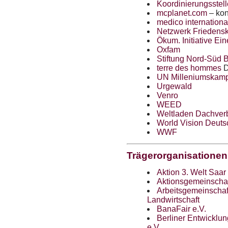
Koordinierungsstell
mcplanet.com
– kon
medico internationa
Netzwerk Friedensk
Ökum. Initiative Ei
Oxfam
Stiftung Nord-Süd 
terre des hommes
D
UN Milleniumskam
Urgewald
Venro
WEED
Weltladen Dachver
World Vision Deuts
WWF
Trägerorganisationen 
Aktion 3. Welt Saar
Aktionsgemeinschaft
Arbeitsgemeinschaf
Landwirtschaft
BanaFair e.V.
Berliner Entwicklun
e.V.