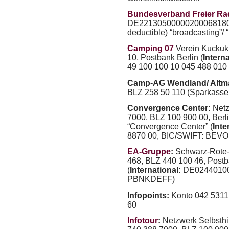
Bundesverband Freier Ra
DE2213050000020006818
deductible) “broadcasting”/ “l
Camping 07
Verein Kuckuk
10, Postbank Berlin (
Interna
49 100 100 10 045 488 010 
Camp-AG Wendland/ Altm
BLZ
258 50 110 (Sparkass
Convergence Center:
Netz
7000,
BLZ
100 900 00, Berli
“Convergence Center” (
Inte
8870 00,
BIC
/
SWIFT
:
BEVO
EA-Gruppe
:
Schwarz-Rote-H
468,
BLZ
440 100 46, Postb
(
International:
DE02440100
PBNKDEFF
)
Infopoints:
Konto 042 5311 
60
Infotour
:
Netzwerk Selbsthil