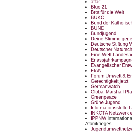
attac
Blue 21
Brot für die Welt
BUKO
Bund der Katholis
BUND
Bundjugend
Deine Stimme gege
Deutsche Stiftung 
Deutscher Natursch
Eine-Welt-Landesne
Erlassjahrkampagn
Evangelischer Entw
FIAN
Forum Umwelt & En
Gerechtigkeit jetzt
Germanwatch
Global Marshall Pl
Greenpeace
Grüne Jugend
Informationsstelle 
INKOTA
Netzwerk e
IPPNW
Internationa
Atomkrieges
Jugendumweltnetz