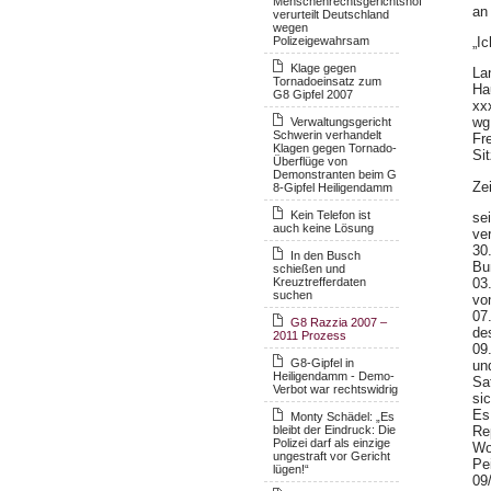
Menschenrechtsgerichtshof
an
verurteilt Deutschland
wegen
„I
Polizeigewahrsam
Klage gegen
La
Tornadoeinsatz zum
Ha
G8 Gipfel 2007
xx
wg
Verwaltungsgericht
Schwerin verhandelt
Fr
Klagen gegen Tornado-
Si
Überflüge von
Demonstranten beim G
Ze
8-Gipfel Heiligendamm
Kein Telefon ist
se
auch keine Lösung
ver
30
In den Busch
Bu
schießen und
03
Kreuztrefferdaten
suchen
vo
07
G8 Razzia 2007 –
de
2011 Prozess
09
G8-Gipfel in
un
Heiligendamm - Demo-
Sa
Verbot war rechtswidrig
si
Es
Monty Schädel: „Es
Re
bleibt der Eindruck: Die
Polizei darf als einzige
Wo
ungestraft vor Gericht
Pei
lügen!“
09