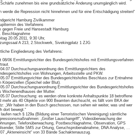
 Schärfe zunehmen bis eine grundsätzliche Änderung unumgänglich wird.
ch werde die Repression nicht hinnehmen und für eine Entschädigung streiten!
ndgericht Hamburg Zivilkammer
upttermin des Verfahrens
x gegen Freie und Hansestadt Hamburg
. Beschlagnahme
eitag 20.05.2011, 9:30 Uhr,
tzungssaal A 213, 2.Stockwerk, Sivekingplatz 1
ZJG
itliche Eingliederung des Verfahrens:
it 08/06 Ermittlungsrichter des Bundesgerichtshofes mit Ermittlungsverfahren
traut.
.04.07 Durchsuchungsanordnung des Ermittlungsrichters des
ndesgerichtshofes von Wohnungen, Arbeitsstelle und
PKW
.
.05.07 Ermittlungsrichter des Bundesgerichtshofes Beschluss zur Entnahme
n Körperzellen (Speichel oder Blut).
.05.07 Durchsuchungsanordnung Ermittlungsrichter des Bundesgerichtshofes
s Wochenendhauses der Mutter.
.05.07 Durchsuchung: es werden ohne konkrete Anhaltspunkte 18 betroffene
d mehr als 40 Objekte von 900 Beamten durchsucht, es fällt vom
BKA
der
tz: „Wir haben in den Busch geschossen, nun sehen wir weiter, was und wer
ch dort bewegt.“
 laufen nach § 129a (Bildung einer Terroristischen Vereinigung) sämtliche
pressionsmaßnahmen: „Großer Lauschangriff“, Videoüberwachung der
hnungen, Telefonüberwachung, Postbeschlagnahme, Observation,
GPS
lsender, Stille
SMS
zur Ortung, Geruchsprobenabnahme,
DNA
Analyse, …
/07 „Akteneinsicht“ von 33 Bände Sachaktenauszug.