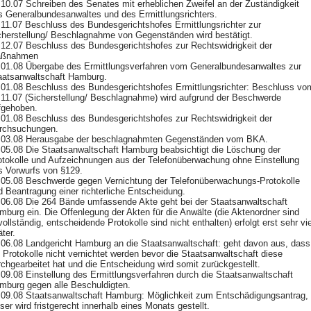
.10.07 Schreiben des Senates mit erheblichen Zweifel an der Zuständigkeit
s Generalbundesanwaltes und des Ermittlungsrichters.
.11.07 Beschluss des Bundesgerichtshofes Ermittlungsrichter zur
cherstellung/ Beschlagnahme von Gegenständen wird bestätigt.
.12.07 Beschluss des Bundesgerichtshofes zur Rechtswidrigkeit der
ßnahmen
.01.08 Übergabe des Ermittlungsverfahren vom Generalbundesanwaltes zur
aatsanwaltschaft Hamburg.
.01.08 Beschluss des Bundesgerichtshofes Ermittlungsrichter: Beschluss vo
.11.07 (Sicherstellung/ Beschlagnahme) wird aufgrund der Beschwerde
fgehoben.
.01.08 Beschluss des Bundesgerichtshofes zur Rechtswidrigkeit der
rchsuchungen.
.03.08 Herausgabe der beschlagnahmten Gegenständen vom
BKA
.
.05.08 Die Staatsanwaltschaft Hamburg beabsichtigt die Löschung der
otokolle und Aufzeichnungen aus der Telefonüberwachung ohne Einstellung
s Vorwurfs von §129.
.05.08 Beschwerde gegen Vernichtung der Telefonüberwachungs-Protokolle
d Beantragung einer richterliche Entscheidung.
.06.08 Die 264 Bände umfassende Akte geht bei der Staatsanwaltschaft
mburg ein. Die Offenlegung der Akten für die Anwälte (die Aktenordner sind
ollständig, entscheidende Protokolle sind nicht enthalten) erfolgt erst sehr vie
ter.
.06.08 Landgericht Hamburg an die Staatsanwaltschaft: geht davon aus, dass
e Protokolle nicht vernichtet werden bevor die Staatsanwaltschaft diese
rchgearbeitet hat und die Entscheidung wird somit zurückgestellt.
.09.08 Einstellung des Ermittlungsverfahren durch die Staatsanwaltschaft
mburg gegen alle Beschuldigten.
.09.08 Staatsanwaltschaft Hamburg: Möglichkeit zum Entschädigungsantrag,
ser wird fristgerecht innerhalb eines Monats gestellt.