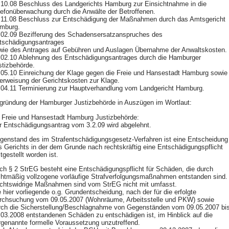
.10.08 Beschluss des Landgerichts Hamburg zur Einsichtnahme in die
lefonüberwachung durch die Anwälte der Betroffenen.
.11.08 Beschluss zur Entschädigung der Maßnahmen durch das Amtsgericht
mburg.
.02.09 Bezifferung des Schadensersatzanspruches des
tschädigungsantrages
wie des Antrages auf Gebühren und Auslagen Übernahme der Anwaltskosten.
.02.10 Ablehnung des Entschädigungsantrages durch die Hamburger
stizbehörde.
.05.10 Einreichung der Klage gegen die Freie und Hansestadt Hamburg sowie
erweisung der Gerichtskosten zur Klage.
.04.11 Terminierung zur Hauptverhandlung vom Landgericht Hamburg.
gründung der Hamburger Justizbehörde in Auszügen im Wortlaut:
 Freie und Hansestadt Hamburg Justizbehörde:
r Entschädigungsantrag vom 3.2.09 wird abgelehnt.
genstand des im Strafentschädigungsgesetz-Verfahren ist eine Entscheidung
s Gerichts in der dem Grunde nach rechtskräftig eine Entschädigungspflicht
tgestellt worden ist.
ch § 2 StrEG besteht eine Entschädigungspflicht für Schäden, die durch
chtmäßig vollzogene vorläufige Strafverfolgungsmaßnahmen entstanden sind.
chtswidrige Maßnahmen sind vom StrEG nicht mit umfasst.
e hier vorliegende o.g. Grundentscheidung, nach der für die erfolgte
rchsuchung vom 09.05.2007 (Wohnräume, Arbeitsstelle und
PKW
) sowie
rch die Sicherstellung/Beschlagnahme von Gegenständen vom 09.05.2007 bi
.03.2008 entstandenen Schäden zu entschädigen ist, im Hinblick auf die
rgenannte formelle Voraussetzung unzutreffend.