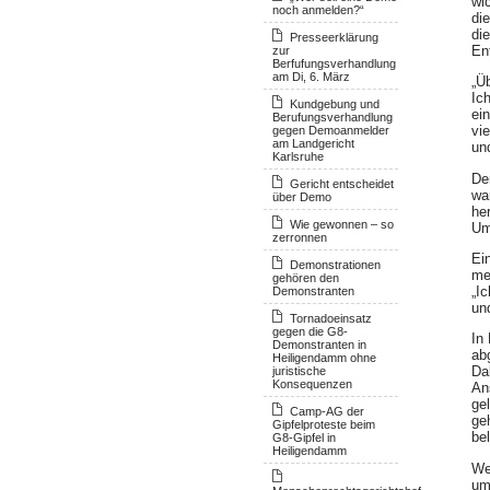
wi
noch anmelden?“
di
di
Presseerklärung
En
zur
Berfufungsverhandlung
am Di, 6. März
„Ü
Ic
Kundgebung und
ei
Berufungsverhandlung
vi
gegen Demoanmelder
am Landgericht
un
Karlsruhe
De
Gericht entscheidet
wa
über Demo
he
Wie gewonnen – so
Um
zerronnen
Ei
Demonstrationen
meh
gehören den
„I
Demonstranten
un
Tornadoeinsatz
gegen die G8-
In
Demonstranten in
ab
Heiligendamm ohne
Da
juristische
Konsequenzen
An
ge
Camp-AG der
ge
Gipfelproteste beim
bel
G8-Gipfel in
Heiligendamm
We
um