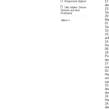
17
Entgrenzte Spitzel
de
Ulla Jelpke: Demo-
23
Verbote auf dem
Si
Prüfstand
20
Ma
ältere »
07
St
10
23
au
14
Du
06
19
Pr
de
27
un
02
Ha
unv
spä
23
di
du
24
Ha
24
die