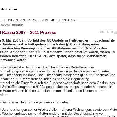
TEILUNGEN
|
ANTIREPRESSION
|
MULTILANGUAGE
|
»
G8 2007 Repression
 Razzia 2007 – 2011 Prozess
2011-05-08
 9. Mai 2007, im Vorfeld des G8 Gipfels in Heiligendamm, durchsuchte
e Bundesanwaltschaft gedeckt durch den §129a (Bildung einer
rroristischen Vereinigung), über 40 Wohnungen und Orte. Von den
zzien, an denen über 900 Polizeibeamt_innen beteiligt waren, waren 18
rsonen betroffen. Der
BGH
erklärte später, dass diese Maßnahmen
chtswidrig waren.
n verweigert die Hamburger Justizbehörde den Betroffenen die
tschädigungszahlungen, da es für rechtswidrige Handlungen des Staates
ine Entschädigung gäbe. Das Entschädigungsgesetz gilt nur für rechtmäßige
ßnahmen, für Rechtsbrüche indes nicht so die Begründung.
mit sollen die Eingriffe durch die Bundesanwaltschaft nach dem Gesinnungs-
d Schnüffelparagraphen §129a gegen globalisierungskritische Menschen in
er Härte erhalten bleiben und nicht einmal die erlittenen Kosten erstattet
rden.
n Betroffener klagt nun gegen dieses Vorgehen.
e Durchsuchungen seiner Arbeitsstelle, mehrerer Wohnungen, sowie dem Auto
d Wochenendhaus seiner Mutter endeten mit der Beschlagnahme von