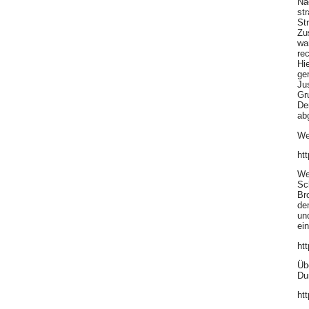
Na
st
St
Zu
wa
rec
Hi
ge
Ju
Gr
De
ab
We
ht
We
Sc
Br
de
un
ein
htt
Üb
Du
ht