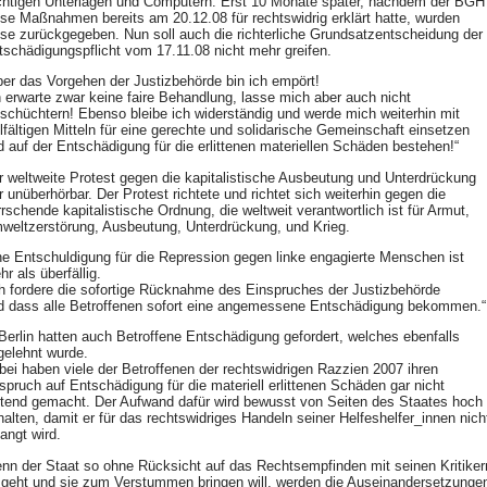
chtigen Unterlagen und Computern. Erst 10 Monate später, nachdem der
BGH
ese Maßnahmen bereits am 20.12.08 für rechtswidrig erklärt hatte, wurden
ese zurückgegeben. Nun soll auch die richterliche Grundsatzentscheidung der
tschädigungspflicht vom 17.11.08 nicht mehr greifen.
ber das Vorgehen der Justizbehörde bin ich empört!
h erwarte zwar keine faire Behandlung, lasse mich aber auch nicht
nschüchtern! Ebenso bleibe ich widerständig und werde mich weiterhin mit
elfältigen Mitteln für eine gerechte und solidarische Gemeinschaft einsetzen
d auf der Entschädigung für die erlittenen materiellen Schäden bestehen!“
r weltweite Protest gegen die kapitalistische Ausbeutung und Unterdrückung
r unüberhörbar. Der Protest richtete und richtet sich weiterhin gegen die
rrschende kapitalistische Ordnung, die weltweit verantwortlich ist für Armut,
weltzerstörung, Ausbeutung, Unterdrückung, und Krieg.
ne Entschuldigung für die Repression gegen linke engagierte Menschen ist
r als überfällig.
ch fordere die sofortige Rücknahme des Einspruches der Justizbehörde
d dass alle Betroffenen sofort eine angemessene Entschädigung bekommen.“
 Berlin hatten auch Betroffene Entschädigung gefordert, welches ebenfalls
gelehnt wurde.
bei haben viele der Betroffenen der rechtswidrigen Razzien 2007 ihren
spruch auf Entschädigung für die materiell erlittenen Schäden gar nicht
ltend gemacht. Der Aufwand dafür wird bewusst von Seiten des Staates hoch
halten, damit er für das rechtswidriges Handeln seiner Helfeshelfer_innen nich
angt wird.
nn der Staat so ohne Rücksicht auf das Rechtsempfinden mit seinen Kritiker
geht und sie zum Verstummen bringen will, werden die Auseinandersetzunge