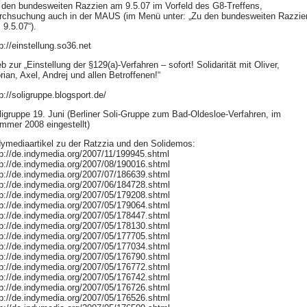
 den bundesweiten Razzien am 9.5.07 im Vorfeld des G8-Treffens,
rchsuchung auch in der
MAUS
(im Menü unter: „Zu den bundesweiten Razzie
 9.5.07“).
p://einstellung.so36.net
 zur „Einstellung der §129(a)-Verfahren – sofort! Solidarität mit Oliver,
rian, Axel, Andrej und allen Betroffenen!“
p://soligruppe.blogsport.de/
ligruppe 19. Juni (Berliner Soli-Gruppe zum Bad-Oldesloe-Verfahren, im
mmer 2008 eingestellt)
dymediaartikel zu der Ratzzia und den Solidemos:
tp://de.indymedia.org/2007/11/199945.shtml
tp://de.indymedia.org/2007/08/190016.shtml
tp://de.indymedia.org/2007/07/186639.shtml
tp://de.indymedia.org/2007/06/184728.shtml
tp://de.indymedia.org/2007/05/179208.shtml
tp://de.indymedia.org/2007/05/179064.shtml
tp://de.indymedia.org/2007/05/178447.shtml
tp://de.indymedia.org/2007/05/178130.shtml
tp://de.indymedia.org/2007/05/177705.shtml
tp://de.indymedia.org/2007/05/177034.shtml
tp://de.indymedia.org/2007/05/176790.shtml
tp://de.indymedia.org/2007/05/176772.shtml
tp://de.indymedia.org/2007/05/176742.shtml
tp://de.indymedia.org/2007/05/176726.shtml
tp://de.indymedia.org/2007/05/176526.shtml