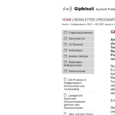
HOME
|
NEWSLETTER
|
PRESSEMIT
Home
»
Heiligendamm 2007
»
G8 2007 deutsch
G8
Folgemassnahmen
Sternmarsch
Am
di
J2 Rostock
Te
Actiondays
Ra
Pe
Andere Verbote
re
Materialien
Antirepression
Nu
En
Reiseverbote
ke
Ma
G8-Proteste in
So
Heiligendamm:
un
Demoverbot war
all
rechtswidrig
we
Landgericht
Karlsruhe:
Ei
Demonstrationen
gehören den
Di
Demonstranten
un
„Wer soll eine Demo