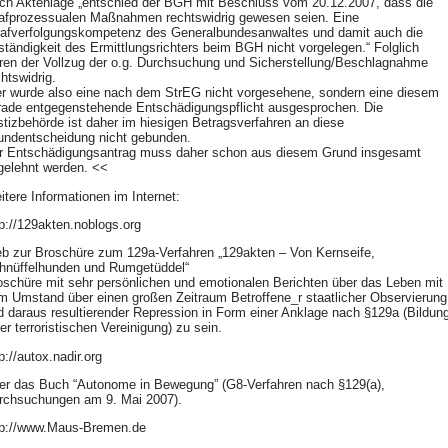
ch Aktenlage „entschied der
BGH
mit Beschluss vom 20.12.2007, dass die
rafprozessualen Maßnahmen rechtswidrig gewesen seien. Eine
rafverfolgungskompetenz des Generalbundesanwaltes und damit auch die
ständigkeit des Ermittlungsrichters beim
BGH
nicht vorgelegen.“ Folglich
ren der Vollzug der o.g. Durchsuchung und Sicherstellung/Beschlagnahme
htswidrig.
er wurde also eine nach dem StrEG nicht vorgesehene, sondern eine diesem
rade entgegenstehende Entschädigungspflicht ausgesprochen. Die
stizbehörde ist daher im hiesigen Betragsverfahren an diese
undentscheidung nicht gebunden.
r Entschädigungsantrag muss daher schon aus diesem Grund insgesamt
gelehnt werden. <<
itere Informationen im Internet:
tp://129akten.noblogs.org
b zur Broschüre zum 129a-Verfahren „129akten – Von Kernseife,
hnüffelhunden und Rumgetüddel“
oschüre mit sehr persönlichen und emotionalen Berichten über das Leben mit
m Umstand über einen großen Zeitraum Betroffene_r staatlicher Observierung
d daraus resultierender Repression in Form einer Anklage nach §129a (Bildun
er terroristischen Vereinigung) zu sein.
p://autox.nadir.org
er das Buch “Autonome in Bewegung” (G8-Verfahren nach §129(a),
rchsuchungen am 9. Mai 2007).
tp://www.Maus-Bremen.de