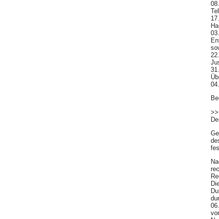
08
Te
17
Ha
03
En
so
22
Ju
31
Üb
04
Be
>>
De
Ge
de
fes
Na
re
Re
Di
Du
du
06
vo