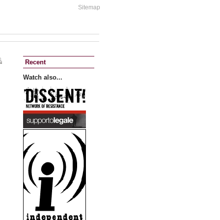
Sitemap
Recent
Watch also...