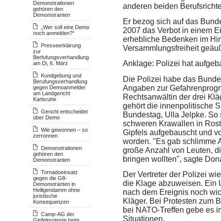
Demonstrationen
anderen beiden Berufsrichte
gehören den
Demonstranten
Er bezog sich auf das Bund
„Wer soll eine Demo
2007 das Verbot in einem Ei
noch anmelden?“
erhebliche Bedenken im Hin
Presseerklärung
Versammlungsfreiheit geäuße
zur
Berfufungsverhandlung
Anklage: Polizei hat aufgeb
am Di, 6. März
Kundgebung und
Die Polizei habe das Bunde
Berufungsverhandlung
Angaben zur Gefahrenprognos
gegen Demoanmelder
am Landgericht
Rechtsanwältin der drei Klä
Karlsruhe
gehört die innenpolitische S
Gericht entscheidet
Bundestag, Ulla Jelpke. So s
über Demo
schweren Krawallen in Rost
Wie gewonnen – so
Gipfels aufgebauscht und v
zerronnen
worden. "Es gab schlimme A
Demonstrationen
große Anzahl von Leuten, di
gehören den
bringen wollten", sagte Dona
Demonstranten
Tornadoeinsatz
Der Vertreter der Polizei wi
gegen die G8-
die Klage abzuweisen. Ein U
Demonstranten in
Heiligendamm ohne
nach dem Ereignis noch wich
juristische
Kläger. Bei Protesten zum B
Konsequenzen
bei NATO-Treffen gebe es i
Camp-AG der
Situationen.
Gipfelproteste beim