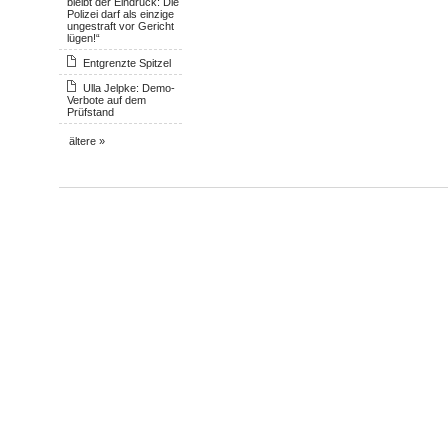
bleibt der Eindruck: Die
Polizei darf als einzige
ungestraft vor Gericht
lügen!“
Entgrenzte Spitzel
Ulla Jelpke: Demo-
Verbote auf dem
Prüfstand
ältere »