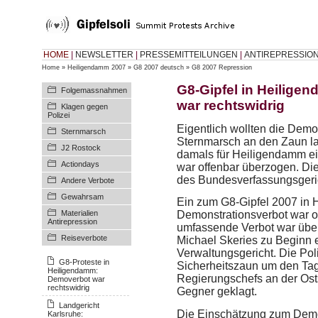
HOME
|
NEWSLETTER
|
PRESSEMITTEILUNGEN
|
ANTIREPRESSIO
Home
»
Heiligendamm 2007
»
G8 2007 deutsch
»
G8 2007 Repression
G8-Gipfel in Heilige
Folgemassnahmen
war rechtswidrig
Klagen gegen
Polizei
Eigentlich wollten die Dem
Sternmarsch
Sternmarsch an den Zaun la
J2 Rostock
damals für Heiligendamm e
Actiondays
war offenbar überzogen. Die 
des Bundesverfassungsgeric
Andere Verbote
Gewahrsam
Ein zum G8-Gipfel 2007 in
Materialien
Demonstrationsverbot war of
Antirepression
umfassende Verbot war über
Reiseverbote
Michael Skeries zu Beginn
Verwaltungsgericht. Die Pol
G8-Proteste in
Sicherheitszaun um den Tag
Heiligendamm:
Regierungschefs an der Ost
Demoverbot war
rechtswidrig
Gegner geklagt.
Landgericht
Die Einschätzung zum Demo
Karlsruhe: