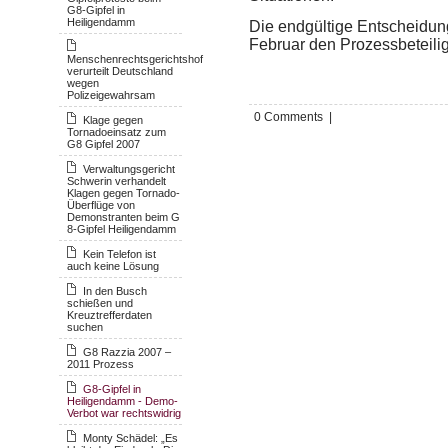
G8-Gipfel in
Heiligendamm
Die endgültige Entscheidun
Februar den Prozessbeteiligte
Menschenrechtsgerichtshof
verurteilt Deutschland
wegen
Polizeigewahrsam
0 Comments |
Klage gegen
Tornadoeinsatz zum
G8 Gipfel 2007
Verwaltungsgericht
Schwerin verhandelt
Klagen gegen Tornado-
Überflüge von
Demonstranten beim G
8-Gipfel Heiligendamm
Kein Telefon ist
auch keine Lösung
In den Busch
schießen und
Kreuztrefferdaten
suchen
G8 Razzia 2007 –
2011 Prozess
G8-Gipfel in
Heiligendamm - Demo-
Verbot war rechtswidrig
Monty Schädel: „Es