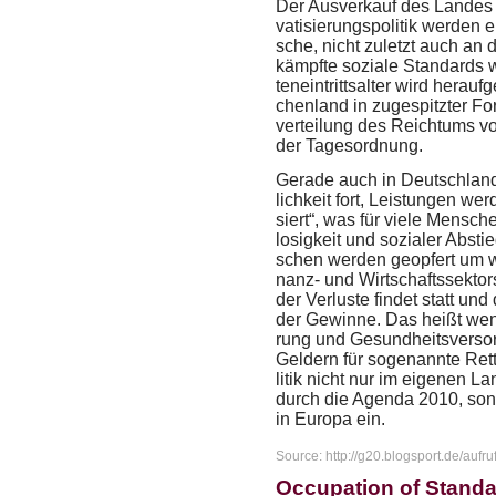
Der Aus­ver­kauf des Lan­des 
va­ti­sie­rungs­po­li­tik wer­den 
sche, nicht zu­letzt auch an de
kämpf­te so­zia­le Stan­dards
ten­ein­tritts­al­ter wird her­a
chen­land in zu­ge­spitz­ter F
ver­tei­lung des Reich­tums v
der Ta­ges­ord­nung.
Ge­ra­de auch in Deutsch­land
lich­keit fort, Leis­tun­gen wer­d
siert“, was für viele Men­schen
lo­sig­keit und so­zia­ler Ab­s
schen wer­den ge­op­fert um wei­
nanz-​ und Wirt­schafts­sek­tors
der Ver­lus­te fin­det statt und
der Ge­win­ne. Das heißt we­ni
rung und Ge­sund­heits­ver­sor­
Gel­dern für so­ge­nann­te Ret­
li­tik nicht nur im ei­ge­nen L
durch die Agen­da 2010, son­de
in Eu­ro­pa ein.
Source: http://g20.blogsport.de/aufruf
Occupation of Standa