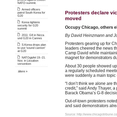
NATO-summit.
Armed officers
Protesters declare vic
patrol South Korea for
G20
moved
Korea tightens
security for G20
Occupy Chicago, others ela
summit
By David Heinzmann and J
2011: G8 in Nizza
und G20 in Cannes
Protesters gearing up for Ch
S.Korea drops plan
leaders cheered the news th
to use 'sound cannon'
at G20
Camp David while maintainin
magnet for demonstrators d
NATOgipfel 19.-21.
Nov. in Lissabon
versenken
About 30 people showed up 
a regularly scheduled mee
ältere »
were suddenly a main topic 
“I don’t think we alone are 
credit,” said Andy Thayer, a
Barack Obama’s G-8 decision 
Out-of-town protesters not
and said demonstrators alre
Source: http://www.chicagotribune.c