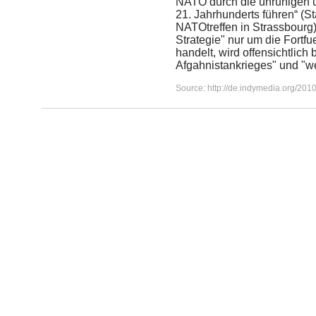
NATO durch die unruhigen u
21. Jahrhunderts führen“ (S
NATOtreffen in Strassbourg)
Strategie" nur um die Fortf
handelt, wird offensichtlic
Afgahnistankrieges" und "we
Source: http://de.indymedia.org/201