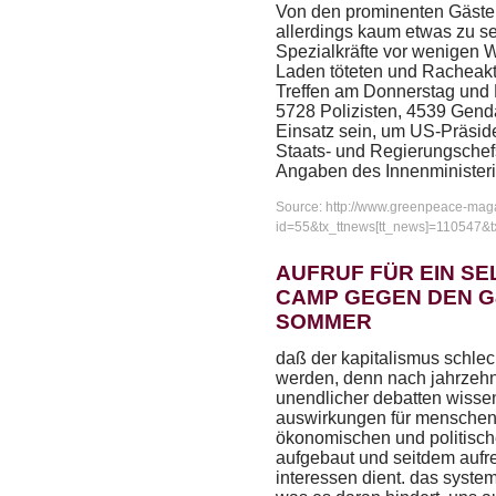
Von den prominenten Gäste
allerdings kaum etwas zu 
Spezialkräfte vor wenigen
Laden töteten und Racheakte
Treffen am Donnerstag und F
5728 Polizisten, 4539 Gen
Einsatz sein, um US-Präsi
Staats- und Regierungsche
Angaben des Innenministeri
Source: http://www.greenpeace-mag
id=55&tx_ttnews[tt_news]=110547
AUFRUF FÜR EIN S
CAMP GEGEN DEN G8
SOMMER
daß der kapitalismus schlec
werden, denn nach jahrzehn
unendlicher debatten wisse
auswirkungen für menschen
ökonomischen und politisch
aufgebaut und seitdem aufre
interessen dient. das syste