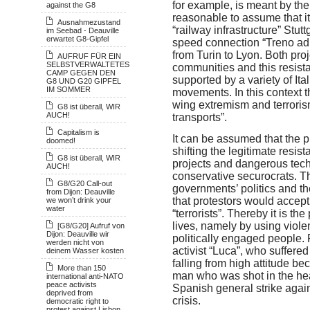
for example, is meant by the 
against the G8
reasonable to assume that it 
Ausnahmezustand
“railway infrastructure” Stut
im Seebad - Deauville
erwartet G8-Gipfel
speed connection “Treno ad A
from Turin to Lyon. Both pro
AUFRUF FÜR EIN
SELBSTVERWALTETES
communities and this resist
CAMP GEGEN DEN
supported by a variety of Ita
G8 UND G20 GIPFEL
IM SOMMER
movements. In this context 
wing extremism and terrorism
G8 ist überall, WIR
AUCH!
transports”.
Capitalism is
It can be assumed that the
doomed!
shifting the legitimate resis
G8 ist überall, WIR
projects and dangerous tech
AUCH!
conservative securocrats. Thi
G8/G20 Call-out
governments’ politics and th
from Dijon: Deauville
that protestors would accept 
we won’t drink your
water
“terrorists”. Thereby it is 
lives, namely by using viol
[G8/G20] Aufruf von
Dijon: Deauville wir
politically engaged people.
werden nicht von
activist “Luca”, who suffered 
deinem Wasser kosten
falling from high attitude be
More than 150
man who was shot in the head
international anti-NATO
peace activists
Spanish general strike agains
deprived from
crisis.
democratic right to
protest against Lisbon