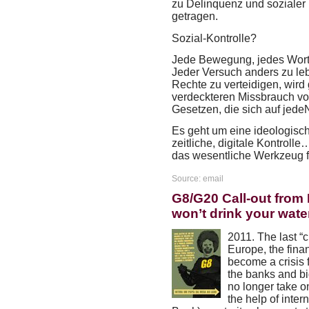
zu Delinquenz und sozialer
getragen.
Sozial-Kontrolle?
Jede Bewegung, jedes Wort, j
Jeder Versuch anders zu leb
Rechte zu verteidigen, wir
verdeckteren Missbrauch von
Gesetzen, die sich auf jede
Es geht um eine ideologische
zeitliche, digitale Kontroll
das wesentliche Werkzeug f
Source: email
G8/G20 Call-out from 
won’t drink your wate
2011. The last “cri
Europe, the fina
become a crisis 
the banks and b
no longer take o
the help of inter