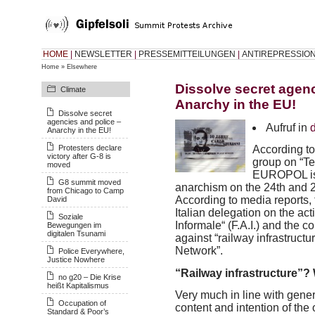
HOME
|
NEWSLETTER
|
PRESSEMITTEILUNGEN
|
ANTIREPRESSIO
Home
»
Elsewhere
Dissolve secret agenc
Climate
Anarchy in the EU!
Dissolve secret
agencies and police –
Aufruf in
Anarchy in the EU!
Protesters declare
According to
victory after G-8 is
group on “Te
moved
EUROPOL
i
G8 summit moved
anarchism on the 24th and 2
from Chicago to Camp
According to media reports, 
David
Italian delegation on the ac
Soziale
Informale“ (F.A.I.) and the c
Bewegungen im
digitalen Tsunami
against “railway infrastruct
Network”.
Police Everywhere,
Justice Nowhere
“Railway infrastructure”?
no g20 – Die Krise
heißt Ka­pi­ta­lis­mus
Very much in line with gener
Occupation of
content and intention of the
Standard & Poor’s