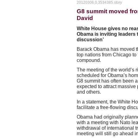
20120306,0,3534385.story
G8 summit moved fr
David
White House gives no reaso
Obama is inviting leaders t
discussion’
Barack Obama has moved th
top nations from Chicago to 
compound.
The meeting of the world’s r
scheduled for Obama’s hom
G8 summit has often been a t
expected to attract massive
and others.
In a statement, the White H
facilitate a free-flowing dis
Obama had originally planne
with a meeting with Nato lea
withdrawal of international 
meeting will still go ahead 