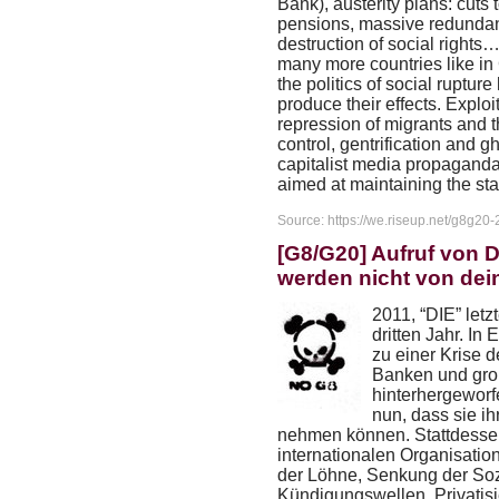
Bank), austerity plans: cuts 
pensions, massive redundanci
destruction of social rights
many more countries like in
the politics of social ruptur
produce their effects. Exploi
repression of migrants and 
control, gentrification and 
capitalist media propaganda
aimed at maintaining the st
Source: https://we.riseup.net/g8g20-
[G8/G20] Aufruf von D
werden nicht von de
2011, “
DIE
” let
dritten Jahr. In
zu einer Krise
Banken und gro
hinterhergewor
nun, dass sie i
nehmen können. Stattdessen 
internationalen Organisatio
der Löhne, Senkung der Soz
Kündigungswellen, Privatisi