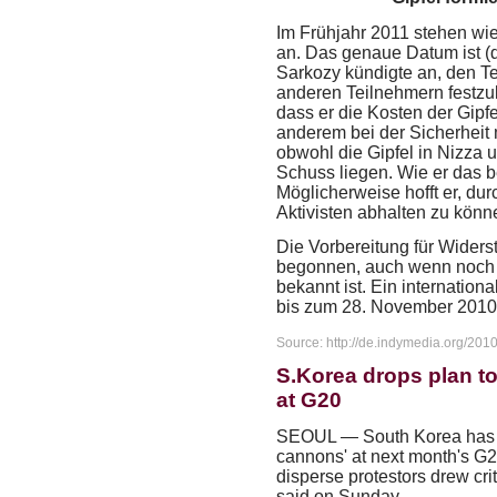
Im Frühjahr 2011 stehen wie
an. Das genaue Datum ist (
Sarkozy kündigte an, den T
anderen Teilnehmern festzuk
dass er die Kosten der Gipfe
anderem bei der Sicherheit 
obwohl die Gipfel in Nizza
Schuss liegen. Wie er das be
Möglicherweise hofft er, du
Aktivisten abhalten zu könn
Die Vorbereitung für Widers
begonnen, auch wenn noch k
bekannt ist. Ein internationa
bis zum 28. November 2010 
Source: http://de.indymedia.org/201
S.Korea drops plan t
at G20
SEOUL — South Korea has s
cannons' at next month's G20
disperse protestors drew crit
said on Sunday.