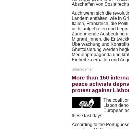
Abschaffen von Sozialrech
Auch wenn sich die revolu
Ländern entfalten, wie in 
Italien, Frankreich, die Poli
nicht aufgehalten und beginn
Zunehmende Ausbeutung un
Migrant_innen, die Entwick
Überwachung und Kontrolltec
Ghettoisierung werden begle
Medienpropaganda und kraftv
Einheit zu erhalten und Angr
Source: email
More than 150 interna
peace activists depri
protest against Lisb
The coalition
Lisbon deno
European act
these last days.
According to the Portugues