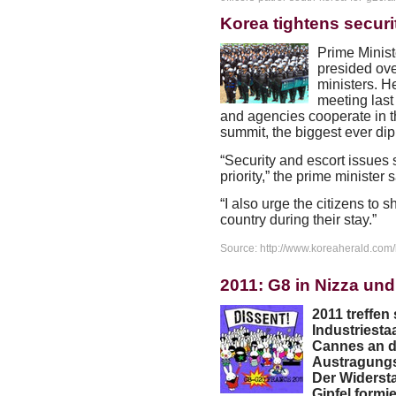
Korea tightens securi
Prime Minis
presided ove
ministers. H
meeting last
and agencies cooperate in 
summit, the biggest ever dip
“Security and escort issues 
priority,” the prime minister s
“I also urge the citizens to s
country during their stay.”
Source: http://www.koreaherald.co
2011: G8 in Nizza un
2011 treffen
Industriesta
Cannes an d
Austragungs
Der Widerst
Gipfel formi