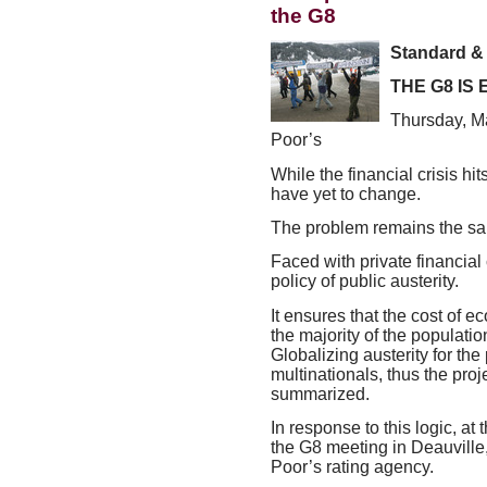
the G8
Standard & 
THE
G8 IS
Thursday, Ma
Poor’s
While the financial crisis hi
have yet to change.
The problem remains the s
Faced with private financial 
policy of public austerity.
It ensures that the cost of 
the majority of the populatio
Globalizing austerity for th
multinationals, thus the pro
summarized.
In response to this logic, at
the G8 meeting in Deauville
Poor’s rating agency.