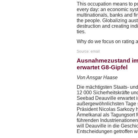
This occupation means to po
every day: an economic syst
multinationals, banks and fin
the people. Globalizing aus
destruction and creating ind
ties.
Why do we focus on rating 
Source: email
Ausnahmezustand im 
erwartet G8-Gipfel
Von Ansgar Haase
Die mächtigsten Staats- un
12 000 Sicherheitskräfte un
Seebad Deauville erwartet 
außergewöhnlichsten Tage s
Präsident Nicolas Sarkozy h
Ärmelkanal als Tagungsort fü
führenden Industrienatione
will Deauville in die Geschi
Entscheidungen getroffen w