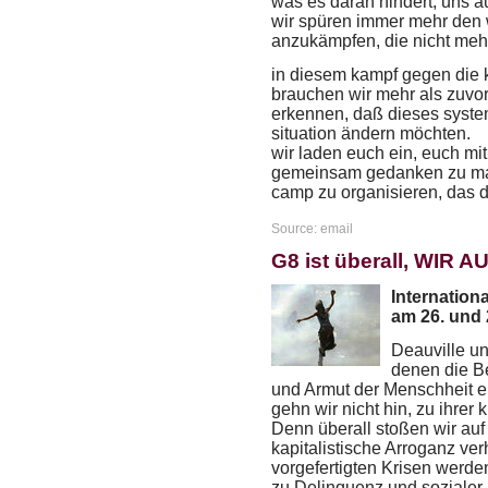
was es daran hindert, uns 
wir spüren immer mehr den 
anzukämpfen, die nicht mehr
in diesem kampf gegen die k
brauchen wir mehr als zuvor 
erkennen, daß dieses system
situation ändern möchten.
wir laden euch ein, euch mi
gemeinsam gedanken zu mac
camp zu organisieren, das d
Source: email
G8 ist überall, WIR A
Internationa
am 26. und 
Deauville u
denen die B
und Armut der Menschheit e
gehn wir nicht hin, zu ihrer 
Denn überall stoßen wir auf 
kapitalistische Arroganz ve
vorgefertigten Krisen werde
zu Delinquenz und sozialer