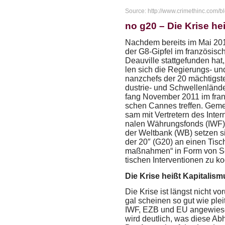
Source: http://www.crimethinc.com/bl
no g20 – Die Krise heiß
Nach­dem be­reits im Mai 20
der G8-​Gip­fel im fran­zö­si­s
De­au­vil­le statt­ge­fun­den hat
len sich die Re­gie­rungs-​ un
nanz­chefs der 20 mäch­tigs­t
dus­trie-​ und Schwel­len­län­d
fang No­vem­ber 2011 im fran­
schen Can­nes tref­fen. Ge­m
sam mit Ver­tre­tern des In­ter­n
na­len Wäh­rungs­fonds (
IWF
der Welt­bank (WB) set­zen si
der 20″ (G20) an einen Tisch u
maß­nah­men“ in Form von So­zi­
ti­schen In­ter­ven­tio­nen zu ko­
Die Krise heißt Ka­pi­ta­lis­
Die Krise ist längst nicht vor­
gal schei­nen so gut wie plei
IWF
,
EZB
und EU an­ge­wie­s
wird deut­lich, was diese Ab­h