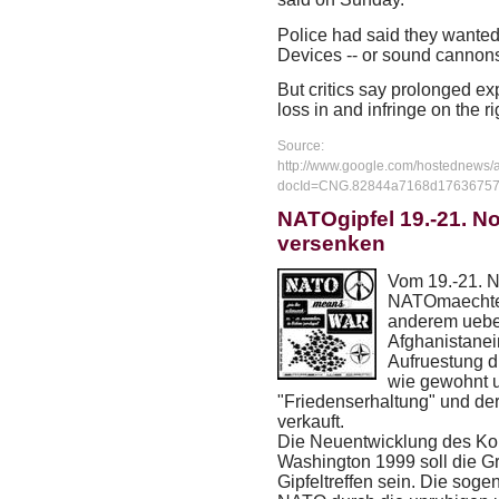
Police had said they wante
Devices -- or sound cannons 
But critics say prolonged e
loss in and infringe on the ri
Source:
http://www.google.com/hostednew
docId=CNG.82844a7168d17636757
NATOgipfel 19.-21. No
versenken
Vom 19.-21. 
NATOmaechte e
anderem ueber
Afghanistanei
Aufruestung di
wie gewohnt 
"Friedenserhaltung" und de
verkauft.
Die Neuentwicklung des Ko
Washington 1999 soll die G
Gipfeltreffen sein. Die soge