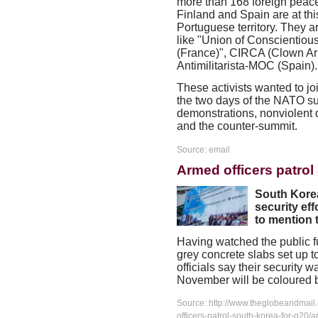
more than 168 foreign peace
Finland and Spain are at th
Portuguese territory. They a
like "Union of Conscientiou
(France)", CIRCA (Clown Arm
Antimilitarista-MOC (Spain).
These activists wanted to jo
the two days of the NATO su
demonstrations, nonviolent d
and the counter-summit.
Source: email
Armed officers patrol
South Korea
security eff
to mention
Having watched the public f
grey concrete slabs set up t
officials say their security 
November will be coloured br
Source: http://www.theglobeandmail
officers-patrol-south-korea-for-g20/a