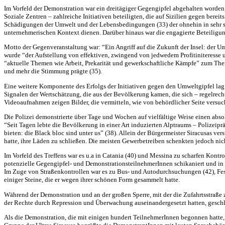
Im Vorfeld der Demonstration war ein dreitägiger Gegengipfel abgehalten worde
Soziale Zentren – zahlreiche Initiativen beteiligten, die auf Sizilien gegen berei
Schädigungen der Umwelt und der Lebensbedingungen (33) der ohnehin in sehr sc
unternehmerischen Kontext dienen. Darüber hinaus war die engagierte Beteiligun
Motto der Gegenveranstaltung war: “Ein Angriff auf die Zukunft der Insel: der 
wurde “der Aufstellung von effektiven, zwingend von jedwedem Profitiniteresse
“aktuelle Themen wie Arbeit, Prekarität und gewerkschaftliche Kämpfe” zum The
und mehr die Stimmung prägte (35).
Eine weitere Komponente des Erfolgs der Initiativen gegen den Umweltgipfel lag 
Signalen der Wertschätzung, die aus der Bevölkerung kamen, die sich – regelrech
Videoaufnahmen zeigen Bilder, die vermitteln, wie von behördlicher Seite versu
Die Polizei demonstrierte über Tage und Wochen auf vielfältige Weise einen abs
“Seit Tagen lebte die Bevölkerung in einer Art induzierten Alptraums – Polizeip
bieten: die Black bloc sind unter us” (38). Allein der Bürgermeister Siracusas v
hatte, ihre Läden zu schließen. Die meisten Gewerbetreiben schenkten jedoch ni
Im Vorfeld des Treffens war es u.a in Catania (40) und Messina zu scharfen Kon
potenzielle Gegengipfel- und DemonstrationsteilnehmerInnen schikaniert und in T
Im Zuge von Straßenkontrollen war es zu Bus- und Autodurchsuchungen (42), Fest
einiger Steine, die er wegen ihrer schönen Form gesammelt hatte.
Während der Demonstration und an der großen Sperre, mit der die Zufahrtsstraße 
der Rechte durch Repression und Überwachung auseinandergesetzt hatten, geschlo
Als die Demonstration, die mit einigen hundert TeilnehmerInnen begonnen hatte, 