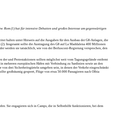
w. Rom (1) hat für intensive Debatten und großes Interesse am gegenwärtigen
iter halten unter Hinweis auf die Ausgaben für den Ausbau der G8-Anlagen, die
 (2). Insgesamt sollte die Austragung des G8 auf La Maddalena 400 Millionen
oder werden sie tatsächlich, wie von der Berlusconi-Regierung versprochen, den
en der und Protestaktionen sollten möglichst weit vom Tagungsgelände entfernt
 in mehreren europäischen Häfen mit Verbindung zu Sardinien sowie an den
te von drei Sicherheitsgürteln umgeben sein, in denen der Verkehr eingeschränkt
llte großräumig gesperrt, Flüge von etwa 50.000 Passagieren nach Olbia
n. Sie engagieren sich in Camps, die in Selbsthilfe funktionieren, bei dem