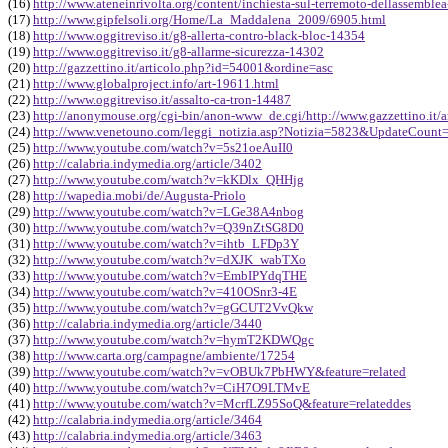
(16)
http://www.ateneinrivolta.org/content/inchiesta-sul-terremoto-dellassemblea
(17)
http://www.gipfelsoli.org/Home/La_Maddalena_2009/6905.html
(18)
http://www.oggitreviso.it/g8-allerta-contro-black-bloc-14354
(19)
http://www.oggitreviso.it/g8-allarme-sicurezza-14302
(20)
http://gazzettino.it/articolo.php?id=54001&ordine=asc
(21)
http://www.globalproject.info/art-19611.html
(22)
http://www.oggitreviso.it/assalto-ca-tron-14487
(23)
http://anonymouse.org/cgi-bin/anon-www_de.cgi/http://www.gazzettino.it
(24)
http://www.venetouno.com/leggi_notizia.asp?Notizia=5823&UpdateCount=
(25)
http://www.youtube.com/watch?v=5s21oeAuII0
(26)
http://calabria.indymedia.org/article/3402
(27)
http://www.youtube.com/watch?v=kKDlx_QHHjg
(28)
http://wapedia.mobi/de/Augusta-Priolo
(29)
http://www.youtube.com/watch?v=LGe38A4nbog
(30)
http://www.youtube.com/watch?v=Q39nZtSG8D0
(31)
http://www.youtube.com/watch?v=ihtb_LFDp3Y
(32)
http://www.youtube.com/watch?v=dXJK_wabTXo
(33)
http://www.youtube.com/watch?v=EmbIPYdqTHE
(34)
http://www.youtube.com/watch?v=410OSnr3-4E
(35)
http://www.youtube.com/watch?v=gGCUT2VvQkw
(36)
http://calabria.indymedia.org/article/3440
(37)
http://www.youtube.com/watch?v=hymT2KDWQgc
(38)
http://www.carta.org/campagne/ambiente/17254
(39)
http://www.youtube.com/watch?v=vOBUk7PbHWY&feature=related
(40)
http://www.youtube.com/watch?v=CiH7O9LTMvE
(41)
http://www.youtube.com/watch?v=McrfLZ95SoQ&feature=relateddes
(42)
http://calabria.indymedia.org/article/3464
(43)
http://calabria.indymedia.org/article/3463