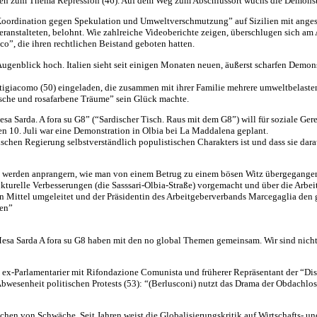
ören zum Thema Repression (46). Auf dem Weg zum Abschlussort wuchs die Demonstr
ordination gegen Spekulation und Umweltverschmutzung” auf Sizilien mit angesto
ranstalteten, belohnt. Wie zahlreiche Videoberichte zeigen, überschlugen sich a
o”, die ihren rechtlichen Beistand geboten hatten.
 Augenblick hoch. Italien sieht seit einigen Monaten neuen, äußerst scharfen Demo
tigiacomo (50) eingeladen, die zusammen mit ihrer Familie mehrere umweltbelasten
rsche und rosafarbene Träume” sein Glück machte.
Sarda. A fora su G8” (“Sardischer Tisch. Raus mit dem G8”) will für soziale Gerec
 den 10. Juli war eine Demonstration in Olbia bei La Maddalena geplant.
schen Regierung selbstverständlich populistischen Charakters ist und dass sie dar
 werden anprangern, wie man von einem Betrug zu einem bösen Witz übergegangen 
rukturelle Verbesserungen (die Sasssari-Olbia-Straße) vorgemacht und über die Arbe
n Mittel umgeleitet und der Präsidentin des Arbeitgeberverbands Marcegaglia den 
gen”
esa Sarda A fora su G8 haben mit den no global Themen gemeinsam. Wir sind nicht
ex-Parlamentarier mit Rifondazione Comunista und früherer Repräsentant der “Diso
 Abwesenheit politischen Protests (53): “(Berlusconi) nutzt das Drama der Obdachl
eichen von Schwäche. Seit Jahren weist die Globalisierungskritik auf Wirtschafts- un