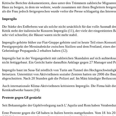
Kritische Berichte dokumentieren, dass unter den Trümmern zahlreiche Migranten b
Haus zu bergen, in dem sie wohnte, wurde zusammen mit ihren Begleitern festge
als die Frau jedoch freigesprochen wurde verlor die Presse schlagartig das Interess
Impregilo
Die Stärke des Erdbebens war als solche nicht ursächlich für das volle Ausmaß d
Kritik steht der italienische Konzern Impregilo (11), der viele der eingestürzte
sehr viel schneller, die Häuser waren nicht mehr stabil.
Impregilo gehörte früher zur Fiat-Gruppe gehörte und ist heute Teil eines Konso
Prestigeprojekt der Messinabrücke zwischen Sizilien und dem Festland, eines der W
Geheimloge Propaganda 2 erhalten haben (12).
Impregilo hat in der Vergangenheit mit zahlreichen Skandalen auf sich aufmerks
nicht fertiggebaut. Ein Gericht hatte daraufhin Anklage gegen 27 Manager und Po
Impregilo baut im Susa-Tal nördlich von Turin am Tunnel des Hochgeschwindig
freisetzen. Unterstützt von AktivistInnen sozialer Zentren hatten sie 2006 die B
abgeschnitten. Nach 20 Stunden gab die Polizei auf. Im März kündigte Berluscon
Auch internationale Klima-AktivistInnen kritisieren Impregilo. Die Firma hält di
Kernkraftwerke bauen (16).
Proteste gegen G8 gestärkt
Seit Bekanntgabe der Gipfelverlegung nach L’ Aquila und Rom haben Verabredunge
Erste Proteste gegen die G8 haben in Italien bereits stattgefunden. Vom 18. bis 