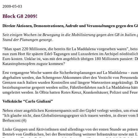
2009-05-03
Block G8 2009!
Direkte Aktionen, Demonstrationen, Aufrufe und Veranstaltungen gegen den G8
Seit einigen Wochen ist Bewegung in die Mobilisierung gegen den G8 in Italien
Stand der Planungen gesorgt.
“Man spart 220 Millionen, die bereits für La Maddalena vorgesehen waren”, beto
nun zum Hort für spätere Edel-Tagungen und Luxusferien im Archipel nördöstlich
Euro kosten. Unklar ist, was mit den angeblich übrigen 180 Millionen passiert: D
Katastrophenopfern zugute kommen?
Erst vergangene Woche waren die Sicherheitsplanungen auf La Maddalena – zumind
abgehalten werden, das Schengener Abkommen über den Verzicht von Personenkont
Grenzen nach Italien wurden Kontrollen und längere Wartezeiten angekündigt. 
beziehungsweise gesperrt werden sollte, Fährüberfahrten nach La Maddalena hät
umgeleitet werden. In Olbia hatten Rotes Kreuz, Krankenhäuser, Polizei und Feue
Volksküche “Carlo Giuliani”
Neben einer angeblichen Kostenersparnis soll der Gipfel verlegt werden, um etw
“Ich glaube nicht, dass Globalisierungsgegner sich trauen werden, in dieser vo
Berlusconi (4)
Linke Gruppen und AktivistInnen sind allerdings von der ersten Stunde an präsen
Betrieb von Großküchen, bei der Bereitstellung weiterer Infrastruktur sowie mit