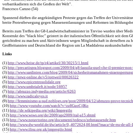
verbarrikadieren sich die Großen der Welt”.
Francesco Caruso (54)
Spannend dürften die angekündigten Proteste gegen das Treffen der Universitätsr
breite Protestbewegung gegen Massenentlassungen und Reformen im Bildungsbereic
Bereits zum Treffen der G8-Landwirtschaftsminister in Treviso wurden über Medie
Konstrukt des “black bloc” geistert in der italienischen Öffentlichkeit seit dem 
gerichtsfest zu machen und AktivistInnen wegen Mitgliedschaft in derselben zu ho
Großbritannien und Deutschland die Region um La Maddalena auskundschaften
Links
(1)
http://www.heise.de/tp/r4/artikel/30/30215/1.html
(2)
http://precariispra.blogspot.com/2009/04/g8-laquila-quel-che-il-premier-non
(3)
http://www.sardinien.com/blog/2009/04/sicherheitsmanahmen-straensperrun
(4)
http://nrwz-online.de/v5/rottweil/00026322
(5)
http://www.epicentrosolidale.org
(6)
http://www.umbrialeft.it/node/16957
(7)
http://abruzzo.indymedia.org/article/6263
(8)
http://www.radicaleyes.it
(9)
http://femminismo-a-sud.noblogs.org/post/2009/04/12/abruzzo-prove-tecnich
(10)
http://www.youtube.com/watch?v=zz8GuoCjIKo
(11)
http://de.wikipedia.org/wiki/Impregilo
(12)
http://www.wsws.org/de/2009/apr2009/ital-a15.shtml
(13)
http://www.notavtorino.org/documenti/tedesco/zehntausende.htm
(14)
http://www.dw-world.de/dw/article/0,,4072624,00.html?maca=de-rss-de-all-
(15)
http://www.ilisu.org.uk/impregilo.html