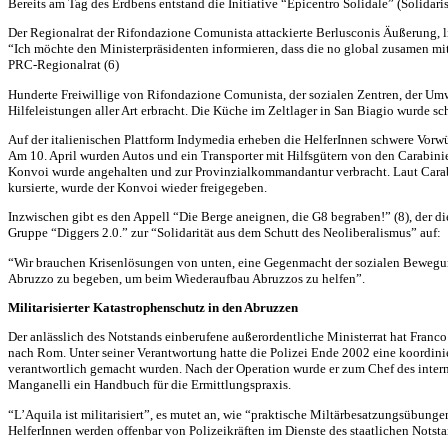
Bereits am Tag des Erdbens entstand die Initiative “Epicentro Solidale” (Solidari
Der Regionalrat der Rifondazione Comunista attackierte Berlusconis Äußerung,
“Ich möchte den Ministerpräsidenten informieren, dass die no global zusamen mit 
PRC
-Regionalrat (6)
Hunderte Freiwillige von Rifondazione Comunista, der sozialen Zentren, der Um
Hilfeleistungen aller Art erbracht. Die Küche im Zeltlager in San Biagio wurde s
Auf der italienischen Plattform Indymedia erheben die HelferInnen schwere Vorw
Am 10. April wurden Autos und ein Transporter mit Hilfsgütern von den Carabini
Konvoi wurde angehalten und zur Provinzialkommandantur verbracht. Laut Carabin
kursierte, wurde der Konvoi wieder freigegeben.
Inzwischen gibt es den Appell “Die Berge aneignen, die G8 begraben!” (8), der d
Gruppe “Diggers 2.0.” zur “Solidarität aus dem Schutt des Neoliberalismus” auf:
“Wir brauchen Krisenlösungen von unten, eine Gegenmacht der sozialen Bewegunge
Abruzzo zu begeben, um beim Wiederaufbau Abruzzos zu helfen”.
Militarisierter Katastrophenschutz in den Abruzzen
Der anlässlich des Notstands einberufene außerordentliche Ministerrat hat Franco
nach Rom. Unter seiner Verantwortung hatte die Polizei Ende 2002 eine koordi
verantwortlich gemacht wurden. Nach der Operation wurde er zum Chef des intern
Manganelli ein Handbuch für die Ermittlungspraxis.
“L’Aquila ist militarisiert”, es mutet an, wie “praktische Miltärbesatzungsübungen”
HelferInnen werden offenbar von Polizeikräften im Dienste des staatlichen Notsta