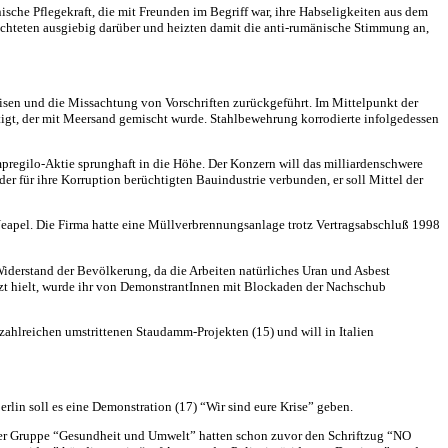
ische Pflegekraft, die mit Freunden im Begriff war, ihre Habseligkeiten aus dem
chteten ausgiebig darüber und heizten damit die anti-rumänische Stimmung an,
eisen und die Missachtung von Vorschriften zurückgeführt. Im Mittelpunkt der
ertigt, der mit Meersand gemischt wurde. Stahlbewehrung korrodierte infolgedessen
mpregilo-Aktie sprunghaft in die Höhe. Der Konzern will das milliardenschwere
der für ihre Korruption berüchtigten Bauindustrie verbunden, er soll Mittel der
Neapel. Die Firma hatte eine Müllverbrennungsanlage trotz Vertragsabschluß 1998
 Widerstand der Bevölkerung, da die Arbeiten natürliches Uran und Asbest
setzt hielt, wurde ihr von DemonstrantInnen mit Blockaden der Nachschub
 zahlreichen umstrittenen Staudamm-Projekten (15) und will in Italien
lin soll es eine Demonstration (17) “Wir sind eure Krise” geben.
er der Gruppe “Gesundheit und Umwelt” hatten schon zuvor den Schriftzug “NO