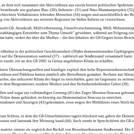
n, an dem sich zusammen mit AktivistInnen aus einem breiten politischen Spektru
ts bestehende wie geplante Bau- (30), Industrie- (31) und Nato-Mammutprojekte (32) 
hlechten Verhältnissen lebenden Menschen (34) sorgen und ausschließlich der Bef
g von AktivistInnen aus weiteren Regionen im Süden Italiens zu verzeichnen.
Umwelt-G8. Atomkraft, Müllverbrennung, Umweltverschmutzung, Müll, Militarstützpu
 unabhängigen Entwürfen zum Thema Umwelt” gewidmet, während am Folgetag ein ru
ma hatte, wobei der über die Medien – die den Inhalten der G8-Gegner keine Beac
offenbar in der politischen Geschlossenheit (36)der demonstrierenden Gipfelgegne
t auf die Demonstration wartend (37) – zahlreich am Straßenrand versammelt hatte.
cht wurde, ein an den G8 2001 in Genua angelehntes Klima zu schaffen.
oluten Überwachungswillen und kündigte explizit ihre hohe Repressionsbereitschaft
räsidium und Präfektur hatten nämlich alle Betroffenen gemahnt: Rechnet mit Allem
ersuchte, das induzierte Klima der Angst zu entschärfen, ganz im Gegensatz zu sein
cht dem Bürgermeister, sondern Medien und den Sicherheitsbehörden Gehör (39).
trollen und sogar zur vollständigen Leerung (41) des Zuges Messina-Siracusa geko
eilen daran gehindert, rechtzeitig zur Demonstration Siracusa zu erreichen.
nahmen und Anzeigen (43) gekommen, etwa wegen des Mitführens eines Stiels für e
zum Schloss, in dem die G8-Umweltminister tagten blockiert war, gaben die Demonstr
ssen und lautstark ihre Meinung kund (44). Auch wurde in Sprechchören der G8 in 
startete, erntete sie sogleich den Beifall von BewohnerInnenam Straßenrand. Der 