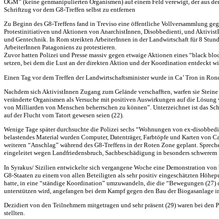
OGM
” (keine genmanipulierten Organismen) auf einem Feld verewigt, der aus de
Schriftzug vor dem G8-Treffen selbst zu entfernen
Zu Beginn des G8-Treffens fand in Treviso eine öffentliche Vollversammlung geg
Protestinitiativen und Aktionen von AnarchistInnen, Disobbedienti, und Aktivist
und Gentechnik. In Rom streikten ArbeiterInnen in der Landwirtschaft für 8 Stu
ArbeiterInnen Patagoniens zu protestieren.
Zuvor hatten Polizei und Presse massiv gegen etwaige Aktionen eines “black bloc
setzen, bei dem die Lust an der direkten Aktion und der Koordination entdeckt wi
Einen Tag vor dem Treffen der Landwirtschaftsminister wurde in Ca’ Tron in Ron
Nachdem sich AktivistInnen Zugang zum Gelände verschafften, warfen sie Stei
veränderte Organismen als Versuche mit positiven Auswirkungen auf die Lösung v
von Milliarden von Menschen beherrschen zu können”. Unterzeichnet ist das Schr
auf der Flucht vom Tatort gewesen seien (22).
Wenige Tage später durchsuchte die Polizei sechs “Wohnungen von ex-disobbedien
belastendes Material wurden Computer, Datenträger, Farbtöpfe und Karten von Ca
weiteren “Anschlag” während des G8-Treffens in der Roten Zone geplant. Spreche
eingeleitet wegen Landfriedensbruch, Sachbeschädigung in besonders schwerem F
In Syrakus/ Sizilien entwickelte sich vergangene Woche eine Demonstration von 
G8-Staaten zu einem von allen Beteiligten als sehr positiv eingeschätzten Höhep
hatte, in eine “ständige Koordination” umzuwandeln, die die “Bewegungen (27) de
unterstützen wird, angefangen bei dem Kampf gegen den Bau der Biogasanlage 
Dezidiert von den Teilnehmern mitgetragen und sehr präsent (29) waren bei den Pr
stellten.