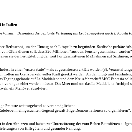
 in Italien
 gekommen. Besonders die geplante Verlegung ins Erdbebengebiet nach L’Aquila bz
nte Berlusconi, um den Umzug nach L’Aquila zu begründen. Sardische prekäre Arbe
 von Olbia dienen soll, dass 320 Millionen “aus dem Fenster geschmissen wurden”
ienen sie der Fertigstellung der weit Fortgeschrittenen Maßnahmen auf Sardinien, 
est in einer “ersten Stufe” – als abgeschlossen erklärt worden (3). Veranstaltung
rollen im Grenzverkehr außer Kraft gesetzt werden. An den Flug- und Fährhäfen,
Das Tagungsgelände auf La Maddalena und dem Kreuzfahrtschiff
MSC
Fantasia soll
ten vorangemeldet werden müssen. Das Meer rund um das La Maddalena-Archipel so
rwehr ein Manöver absolviert.
aige Proteste weitestgehend zu verunmöglichen:
m Erdebeben heimgesuchten Gegend gewalttätige Demonstrationen zu organisieren”.
t in den Abruzzen und haben zur Unterstützung der vom Beben Betroffenen aufgerufe
 Lieferungen von Hilfsgütern und gesunder Nahrung.