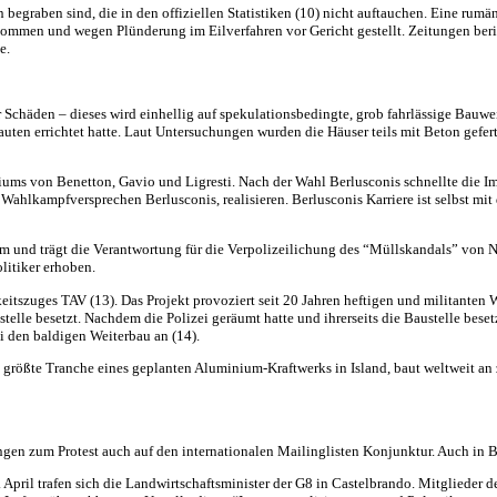
egraben sind, die in den offiziellen Statistiken (10) nicht auftauchen. Eine rumän
nommen und wegen Plünderung im Eilverfahren vor Gericht gestellt. Zeitungen beri
e.
er Schäden – dieses wird einhellig auf spekulationsbedingte, grob fahrlässige Bauw
n Bauten errichtet hatte. Laut Untersuchungen wurden die Häuser teils mit Beton gef
rtiums von Benetton, Gavio und Ligresti. Nach der Wahl Berlusconis schnellte die I
ahlkampfversprechen Berlusconis, realisieren. Berlusconis Karriere ist selbst mit 
am und trägt die Verantwortung für die Verpolizeilichung des “Müllskandals” von 
litiker erhoben.
keitszuges
TAV
(13). Das Projekt provoziert seit 20 Jahren heftigen und militanten
austelle besetzt. Nachdem die Polizei geräumt hatte und ihrerseits die Baustelle be
i den baldigen Weiterbau an (14).
e größte Tranche eines geplanten Aluminium-Kraftwerks in Island, baut weltweit an
n zum Protest auch auf den internationalen Mailinglisten Konjunktur. Auch in Ber
20. April trafen sich die Landwirtschaftsminister der G8 in Castelbrando. Mitglied