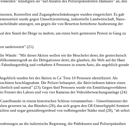
 vermeiden” kündigten sie “auf Anraten des Polizeipräsidenten Damiano” an, den
rbotszonen, Kontrollen und Zugangsbeschränkungen wurden eingerichtet. Es gab
Demonstriert wurde gegen Umweltzerstörung, industrielle Landwirtschaft, Nano-
t Stacheldraht umzogen, um gegen die von Benetton betriebene Ausbeutung der
al den Stand der Dinge zu ändern, um einen breit gestreuten Protest in Gang zu
n sanktioniert” (21).
 die Wände: “Mit dieser Aktion wollen wir die Heuchelei derer, die gentechnisch
illkommensgruß an die Delegationen derer, die glauben, die Welt auf der Haut
n Fahndungserfolg und verhaftete 4 Personen in einem Auto, die angeblich gerade
geblich wurden bei der Aktion in Ca’ Tron 10 Personen identifiziert. Als
schüren beschlagnahmt. Die Polizei behauptet, die AktivistInnen hätten einen
herlich und surreal” (23). Gegen fünf Personen wurde ein Ermittlungsverfahren
der Fenster des Labors und von vier Kameras der Videoüberwachungsanlage (24).
n Castelbrando in einem historischen Schloss versammelten – Umweltminister der
luss gewesen ist, das Bündnis (26), das sich gegen den G8-Umweltgipfel formiert
ilien und sogar grenzübergreifend von todbringender Stärke sind (28), “ab sofort
orderungen an die italienische Regierung, die Präfekturen und Polizeipräsidien