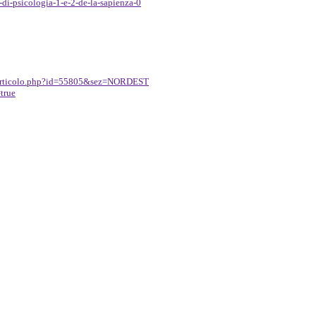
-di-psicologia-1-e-2-de-la-sapienza-0
/articolo.php?id=55805&sez=
NORDEST
true