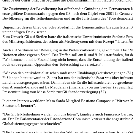
Gruppe der Ultras Siracusa begrüßte die DemonstrantInnen mit lauten Sprechch
Die Zustimmung der Bevölkerung hat offenbar die Gründung der “Permanenten Ko
erste größere Demonstration gegen den G8 nach dem Gipfel von 2001 in Genua ve
Bevölkerung, an die TeilnehmerInnen und an die JuristInnen des “Foro democratic
Ungeachtet dessen blieb der Schutzbedarf für die Demonstration bis zum letzten
unter heftigen Druck setzen.
Zum Umwelt-G8 auf Sizilen hatte die italienische Umweltministerin Stefania Pres
des Ministerpräsidenten, der schon als Medientycoon mit dem Rezept “Titten, Ä
Auch auf Sardinien war Bewegung in die Protestvorbereitung gekommen. Die “Mesa 
Nationen ohne eigenen Staat”. Das Treffen soll am 8. und 9. Juli stattfinden, für
“Wir kommen um die Feststellung nicht herum, dass die Entscheidung der italieni
noch unbeugsamen Oppostion den Todesschlag zu versetzen”:
“Wir von den antikolonialistischen sardischen Unabhängigkeitsbewegungen (51)
Fußlappen benutzt wurden. Zuerst hat uns der italienische Staat was über infrast
Land heruntergeregnet wären. Dann haben sie für die Infrastrukturen vorgesehene
dem Arsenale-Gelände auf La Maddalena (finanziert von uns Sarden!) zugeschla
Pressemitteilung von Mesa Sarda zur G8-Standortverlegung (52)
In einem Interview erklärte Mesa-Sarda Mitglied Bastiano Cumpostu: “Wir von M
Staatschefs benutzt”.
“Die Gipfel-Teilnehmer werden von uns hören”, kündigte auch Francesco Caruso, 
an. Der Ex-Parlamentarier der Rifondazione Comunista kritisiert die angestrebte
Globalisierungsgegner beschneiden”.
“Die Tatsache, dass sich die Großen der Welt auf einer Insel verstecken, ist ein Z