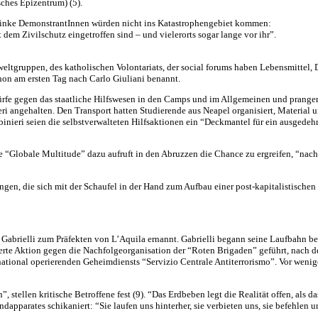
sches Epizentrum) (5).
 linke DemonstrantInnen würden nicht ins Katastrophengebiet kommen:
dem Zivilschutz eingetroffen sind – und vielerorts sogar lange vor ihr”.
weltgruppen, des katholischen Volontariats, der social forums haben Lebensmittel
chon am ersten Tag nach Carlo Giuliani benannt.
ürfe gegen das staatliche Hilfswesen in den Camps und im Allgemeinen und pranger
eri angehalten. Den Transport hatten Studierende aus Neapel organisiert, Materia
ieri seien die selbstverwalteten Hilfsaktionen ein “Deckmantel für ein ausgedehn
ie “Globale Multitude” dazu aufruft in den Abruzzen die Chance zu ergreifen, “nach
n, die sich mit der Schaufel in der Hand zum Aufbau einer post-kapitalistischen W
 Gabrielli zum Präfekten von L’Aquila ernannt. Gabrielli begann seine Laufbahn bei
nierte Aktion gegen die Nachfolgeorganisation der “Roten Brigaden” geführt, na
ational operierenden Geheimdiensts “Servizio Centrale Antiterrorismo”. Vor wenig
, stellen kritische Betroffene fest (9). “Das Erdbeben legt die Realität offen, als d
ndapparates schikaniert: “Sie laufen uns hinterher, sie verbieten uns, sie befehlen