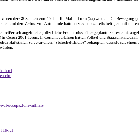
ektoren der G8-Staaten vom 17. bis 19. Mai in Turin (55) werden. Die Bewegung ge
h und den Verlust von Autonomie hatte letztes Jahr zu teils heftigen, militanten
n reißerisch angebliche polizeiliche Erkenntnisse über geplante Proteste mit angeb
G8 in Genua 2001 herum. In Gerichtsverfahren hatten Polizei und Staatsanwaltschaft 
hen Haftstrafen zu verurteilen. “Sicherheitskreise” behaupten, dass sie seit einem
 würden.
-ha.html
gen.cfm
e-di-occupazione-militare
1119-rdf