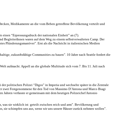
, Decken, Medikamente an die vom Beben getroffene Bevölkerung verteilt und
n einen “Erpressungsdruck der nationalen Einheit” an (7).
l und BegleiterInnen waren auf dem Weg zu einem selbstverwalteten Camp. Der
tes Plünderungsmanöver”. Erst als die Nachricht in italienischen Medien
haltige, zukunftsfähige Communities zu bauen”. 10 Jahre nach Seattle fordert die
elt aufmacht. Appell an die globale Multitude sich vom 7. Bis 11. Juli nach
 der politischen Polizei “Digos” in Imperia und wechselte später in die Zentrale
ch der zwei Festgenommene für den Tod von Massimo D’Antona und Marco Biagi
en Jahren verfasste er gemeinsam mit dem heutigen Polizeichef Antonio
as, was sie wirklich ist: geteilt zwischen reich und arm”. Bevölkerung und
 uns, sie schimpfen uns aus, wenn wir uns unsere Häuser zurück nehmen wollen”.