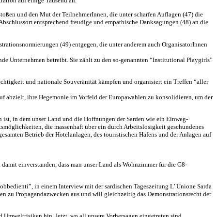
ation auf einige Tausend an.
ßen und den Mut der TeilnehmerInnen, die unter scharfen Auflagen (47) die
m Abschlussort entsprechend freudige und empathische Danksagungen (48) an die
nstrationsnormierungen (49) entgegen, die unter anderem auch OrganisatorInnen
de Unternehmen betreibt. Sie zählt zu den so-genannten “Institutional Playgirls”
htigkeit und nationale Souveränität kämpfen und organisiert ein Treffen “aller
auf abzielt, ihre Hegemonie im Vorfeld der Europawahlen zu konsolidieren, um der
ist, in dem unser Land und die Hoffnungen der Sarden wie ein Einweg-
itsmöglichkeiten, die massenhaft über ein durch Arbeitslosigkeit geschundenes
gesamten Betrieb der Hotelanlagen, des touristischen Hafens und der Anlagen auf
 damit einverstanden, dass man unser Land als Wohnzimmer für die G8-
bbedienti”, in einem Interview mit der sardischen Tageszeitung L’ Unione Sarda
osen zu Propagandazwecken aus und will gleichzeitig das Demonstrationsrecht der
d Umweltrisiken hin. Jetzt, wo all unsere Vorhersagen eingetreten sind,