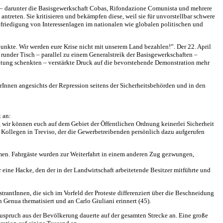
m – darunter die Basisgewerkschaft Cobas, Rifondazione Comunista und mehrere
antreten. Sie kritisieren und bekämpfen diese, weil sie für unvorstellbar schwere
riedigung von Interessenlagen im nationalen wie globalen politischen und
nkte. Wir werden eure Krise nicht mit unserem Land bezahlen!”. Der 22. April
nder Tisch – parallel zu einem Generalstreik der Basisgewerkschaften –
htung schenkten – verstärkte Druck auf die bevorstehende Demonstration mehr
rInnen angesichts der Repression seitens der Sicherheitsbehörden und in den
 an:
, wir können euch auf dem Gebiet der Öffentlichen Ordnung keinerlei Sicherheit
em Kollegen in Treviso, der die Gewerbetreibenden persönlich dazu aufgerufen
mmen. Fahrgäste wurden zur Weiterfahrt in einem anderen Zug gezwungen,
ine Hacke, den der in der Landwirtschaft arbeitetende Besitzer mitführte und
antInnen, die sich im Vorfeld der Proteste differenziert über die Beschneidung
Genua thematisiert und an Carlo Giuliani erinnert (45).
Zuspruch aus der Bevölkerung dauerte auf der gesamten Strecke an. Eine große