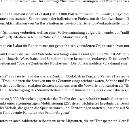
r Luft unübersehbar war. Um allerdings “Instrumentalisierungen und Polemiken zu
en den Landwirtschafts-G8 statt (18). 3.000 Polizisten waren im Einsatz, Flugve
Innen aus sozialen Zentren sowie der italienischen Föderation der LandwirtInnen. 
nden. AktivistInnen von Ya Basta hatten in Treviso die Benetton-Verkaufsstelle mi
” Stimmung verbreitet, weil zu einer Vollversammlung aufgerufen wurde, um “radik
rd” (19). Medien riefen den “black bloc-Alarm” aus (20).
cade ein Labor für Experimente mit gentechnisch veränderten Organismen “von unte
ne auf Gewächshäuser und Videoüberwachungskameras und sprühten “No
OGM
” auf
on Umwelt- Wirtschafts- und Sozialproblemen betrachten, entlarven. Es ist unser W
eiben mit “Soziale Zentren des Nordostens”. Die Polizei meldete kurz darauf eine
ti” aus Treviso und das soziale Zentrum Ubik-Lab in Ponzano Veneto (Treviso). An
’ Tron, in denen die Strecken um das Zentrum eingezeichnet waren, Schuhe und Bro
r der betroffenen Sozialen Zentren kommentieren die Vorwürfe und Razzien als “läc
all, Beschädigung des Stromverteilers für die Klimatisierung der Gewächshäuser, 
bis zu 3.000 Menschen gegen das das Treffen der – wie schon im norditalienische
unkt einer zweimonatigen Mobilisierung (25), deren wichtigstes Ergebnis der Besch
r Vielfalt, die gegen die Spekulationen und Zerstörungen antreten”, welche auf Siz
im Petrochemie-Komplex von Priolo-Augusta”.
otesten auch zahlreiche selbsorganisierte Migranten, die auf Transparenten klare F