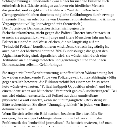
Schlaghemmung zu überwinden (was sicher für manche Einsätze auch
erforderlich ist). D.h. sie schlagen zu, bevor ein friedlicher Mensch
das gewahrt, und es gibt auch Befehle wie “mit den Füßen treten”.
(Demgegenüber blieben durchaus mögliche Gefährdungen durch etwaige
fliegende Flaschen oder Steine von Demonstrationsteilnehmern o.ä. in der
Vergangenheit völlig überwiegend rein theoretisch.)
Die Proteste der Demonstration richten sich gegen die
Sicherheitskonferenz, nicht gegen die Polizei. Unserer Ansicht nach ist
es mehr als ungeschickt, wenn junge und ältere Menschen Jahr um Jahr
Polizei in einer Art und Weise erleben, die sie langfristig auf ein
“Feindbild Polizei” konditionieren wird. Demokratisch fragwürdig ist
auch, wenn der Mehrzahl der rund 70% Bundesbürger, die gegen den
Afghanistan-Krieg sind, signalisiert wird, sie würden sich durch eine
Teilnahme an einer angemeldeten und genehmigten und friedlichen
Demonstration selbst in Gefahr bringen.
Sie tragen mit Ihrer Berichterstattung zur öffentlichen Wahrnehmung bei.
So werden erschreckende Fotos von Polizeigewalt kontextabhängig völlig
gegensetzlich bewertet: die Bildunterschrift bei einem weißrussischen
Foto würde etwa lauten: “Polizei knüppelt Opposition nieder”, und bei
einem identischen aus München: “Vereinzelt gab es Ausschreitungen”. Bei
uns wird einfach unterstellt, daß Polizei nur dann unmittelbare
physische Gewalt einsetzt, wenn sie “unumgänglich” (Beckstein) ist.
Bitte recherchieren Sie diese “Unumgänglichkeit” in jedem von Ihnen
dokumentierten Fall!
Wenn Sie sich selbst ein Bild machen, beachten Sie bitte, falls Sie
erwägen, dies in enger Fühlungsnahme mit der Polizei zu tun, die
Problematik des “embedded journalism”: Es hat sich erwiesen, daß man,