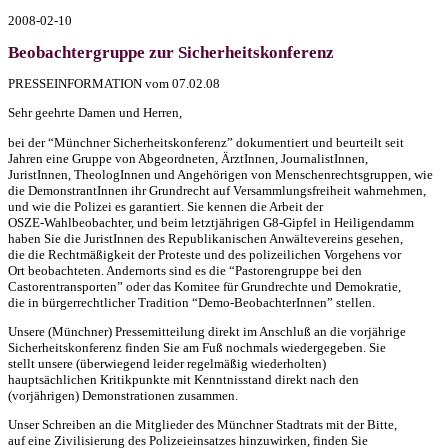
2008-02-10
Beobachtergruppe zur Sicherheitskonferenz
PRESSEINFORMATION
vom 07.02.08
Sehr geehrte Damen und Herren,
bei der “Münchner Sicherheitskonferenz” dokumentiert und beurteilt seit
Jahren eine Gruppe von Abgeordneten, ÄrztInnen, JournalistInnen,
JuristInnen, TheologInnen und Angehörigen von Menschenrechtsgruppen, wie
die DemonstrantInnen ihr Grundrecht auf Versammlungsfreiheit wahrnehmen,
und wie die Polizei es garantiert. Sie kennen die Arbeit der
OSZE
-Wahlbeobachter, und beim letztjährigen G8-Gipfel in Heiligendamm
haben Sie die JuristInnen des Republikanischen Anwältevereins gesehen,
die die Rechtmäßigkeit der Proteste und des polizeilichen Vorgehens vor
Ort beobachteten. Andernorts sind es die “Pastorengruppe bei den
Castorentransporten” oder das Komitee für Grundrechte und Demokratie,
die in bürgerrechtlicher Tradition “Demo-BeobachterInnen” stellen.
Unsere (Münchner) Pressemitteilung direkt im Anschluß an die vorjährige
Sicherheitskonferenz finden Sie am Fuß nochmals wiedergegeben. Sie
stellt unsere (überwiegend leider regelmäßig wiederholten)
hauptsächlichen Kritikpunkte mit Kenntnisstand direkt nach den
(vorjährigen) Demonstrationen zusammen.
Unser Schreiben an die Mitglieder des Münchner Stadtrats mit der Bitte,
auf eine Zivilisierung des Polizeieinsatzes hinzuwirken, finden Sie