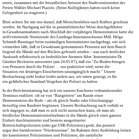
unten, zusammen mit der freundlichen Antwort des Stadtvorsitzenden der
Freien Wähler Michael Piazolo. (Seine KollegInnen hatten noch keine
Gelegenheit zu reagieren.)
Bitte achten Sie mit uns darauf, daß Menschenleben nach Kräften geschont
werden: Im Nachgang auf die in paramilitärischer Weise durchgeführten
in-Gewahrsamnahmen nach Abschluß der vorjährigen Demonstration hatte die
stellvertretende Vorsitzende des Landtags-Innenausschusses MdL Helga
Schmidt-Bussinger beim zuständigen Innenminister nachgefragt, wie sich
vermeiden läßt, daß in Gewahrsam genommenen Personen auf dem Bauch
liegend die Hände auf den Rücken gefesselt werden – was nach ärztlicher
Auskunft reflektorisch zu bedrohlicher Atemnot führt. Innenminister Dr.
Günther Beckstein antwortete (am 24.05.07), daß ein “Zu-Boden-bringen
von Personen durch die Polizei … nur praktiziert wird, wenn die
Situation ein derartiges Einschreiten unumgänglich macht.” Unsere
Beobachtung sieht bisher leider anders aus, wir wären geneigt, es für
ein gefährliches Standard-Vorgehen der Polizei zu halten.
In der Berichterstattung hat sich ein unseres Erachtens verharmlosender
Terminus etabliert: oft ist von “Rangeleien” am Rande einer
Demonstration die Rede – als ob gleich Starke oder Gleichrangige
freiwillig eine Rauferei begönnen. Unserer Beobachtung nach verhält es
sich dagegen so, daß man es sich nicht aussuchen kann, ob man als
friedlicher Demonstrationsteilnehmer in die Hände gleich einer ganzen
Einheit durchtrainierter und bestens ausgerüsteter
Bereitschaftspolizisten (oder gar
USK
-Polizisten) gerät, das passiert
sogar den harmlosesten “Friedensomas”. Im Rahmen ihrer Ausbildung lernen
die kasernierten Polizistinnen und Polizisten, die natürliche