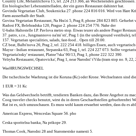
Country Life, Melantrichova 15, tel. 224 213 366, an Wochenenden geschlossen.
Ein biologischer Lebensmittelladen, der ein gutes Restaurant dahinter hat.
Govinda Vegetarian Club, Soukenicka 27. phone 224 816 016. Wird von Hare Krishna
Farm ausserhalb der Stadt.
Govina Vegetarian Restaurant, Na Hra'zi 5, Prag 8, phone 284 823 805. Gefuehrt 
Radost FX, Belehradska 120, Prague 2. phone 224 254 776. Nahe der
U-bahn Haltestelle I.P. Pavlova metro stop. Etwas teurer als andere Prager Restaur
37. patro, s.r.o., Jungmannovo na'mi`sti', Prag 1 (in the underground vestibule), te
157. Vegetarian specialities, salads, fast-food... Open till 20.00.
CZ beat, Balbi'nova 26, Prag 2, tel. 222 254 418. billiges Essen, auch vegetarisch
Mayur - Indian restaurant, Stepanska 63, Prag 1, tel. 224 227 073. Sollte vegetari
Vegetaria'nsky' restaurant, Platne'?ska' 90/13, Prag 1, phone 222 322 390.
Velryba Restauarnt, Opatovicka', Prag 1, near Narodni' t?i'da (tram stop no. 9, 22, 23
WaeHRUNGSWECHSEL
Die tschechische Waehrung ist die Koruna (Kc) oder Krone. Wechselraten sind di
1 EUR = 31 Kc
Was das Geldwechseln betrifft, tendieren Banken dazu, das Beste Angebot zu ma
Coog traveler checks benutzt, wirst du in deren Geschaeftstellen gebuehrenfrei 
Rat ist es, sich umzuschauen. Es muss wohl kaum erwaehnt werden, dass du es able
American Express, Wenceslas Square 56. pho
Ceska sporitelna banka, Na prikope 29.
Thomas Cook, Narodni 28 and Staromestske namesti 5.