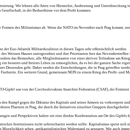
tarisierung. Wir lehnen alle Arten von Hierarchie, Ausbeutung und Unterdrueckung
en Gesellschaft, in der Beduerfnisse vor dem Profit kommen.
lle Formen des Militarismus ab. Wenn die NATO im November nach Prag kommt, werd
e der Euo-Atlantik Militaerkoalition in diesen Tagen sehr offensichtlich werden.
k des Weissen Hauses untergeordnet und ihre Prioritaeten fuer das Novembertreffen
, sondern das Bemuehen, alle Mitgliedsstaaten von einer aktiven Teilnahme am Kri
ng ein besseres und freieres Leben zu ermoeglichen, da es bei der ganzen Sache eige
r Dienenden geht. Daher werden die Entscheidungen, die in Prag getroffen werden,
er Fuehrerin. Ein weiterer Grund, gemeinsam NEIN zu einem Krieg des Profit- und M
O-Gipfel war von der Czechoslovakian Anarchist Federation (CSAF), der Feminist 
 um den Kampf gegen die Diktatur des Kapitals und seiner Armeen zu verkoerpern u
denen Plaetzen in Prag, die durch die Initiativen einzelner Gruppen durchgefuehrt
ungen und Perspektiven halten wir eine direkte Konfrontation am Ort des Gipfels f
tischen Institutionen nicht ueberschaetzt werden sollte: Kapitalismus speist sich 
oeglichkeit sehen, antikapitalistischen Widerstand zu aeussern. Wie auch immer,