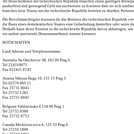
All BesucherInnen der tschechischen Republik brauchen einen gueltigen Reisepas
ausfuellen) und genuegend Geld um nachweisen zu koennen dass sie sich waehren
brauchen kein Visum, um die tschechische Republik betreten zu duerfen, Persone
Die Bevollmaechtigten koennen dir das Betreten der tschechischen Republik verw
die Basis eines demokratischen Staates eine Gefaehrdung darstellen oder wenn du 
Deshalb kann deine Einreise in die tschechische Republik davon abhaengen, wie r
wir andere anreisende DemonstrantInnen warnen koennen.
BOTSCHAFTEN
Land Adresse und Telephonnummer
Australia Na Orechovce 38, 162 00 Prag 6
Tel 224310071
Fax 022431 0743
Austria Viktora Huga 10, 151 15 Prag 5
Tel 02570 905 11
Fax 25731 6045
Tel 25732 1282
Fax 25731 6045
Belgium Valdsteinska 6 118 00 Prag 1
Tel 25732 0389
Fax 25732 0753
Canada Mickiewiczova 6, 125 33 Prag 6
Tel 27210 1800