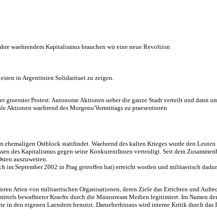
hre waehrendem Kapitalismus brauchen wir eine neue Revoltion
esten in Argentinien Solidaritaet zu zeigen.
nser groesster Protest. Autonome Aktionen ueber die ganze Stadt verteilt und dann
rale Aktionen waehrend des Morgens/Vormittags zu praesentieren
 im ehemaligen Ostblock stattfindet. Waehrend des kalten Krieges wurde den Leuten
ressen des Kapitalismus gegen seine KonkurentInnen verteidigt. Seit dem Zusammen
Osten auszuweiten.
ch im September 2002 in Prag getroffen hat) erreicht worden und militaerisch dad
nderen Arten von militaerischen Organisationen, deren Ziele das Errichten und Au
ittels bewaffneter Kraefte durch die Mainstream Medien legitimiert. Im Namen der 
e in den eigenen Laendern benutzt. Darueberhinaus wird interne Kritik durch das I