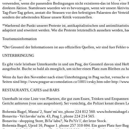
verwenden, wenn die passenden Bedingungen nicht existieren-das ist bloss eine F
direkten Aktion. Stattdessen wuerden wir es bevorzugen, wenn wir unsere Aktivit
Tag-Fuer-Tag gehen, anstatt die Strassen vor den befestigten Palaesten der Vertei
sondern der arbeitenden Klasse unsere Kritik vorzustellen.
*Waehrend der Punkt unserer Proteste ist, antikapitalistischen und antimilitaris
adaptiert und erweitert werden. Wie die Proteste letztendlich aussehen werden, h
Tourismusinformation
*Der Grossteil der Informationen ist aus offiziellen Quellen, wir sind fuer Fehler
UNTERBRINGUNG
Es gibt viele leistbare Unterkuenfte in und um Prag, der Grossteil davon sind H
ausgebucht. Buche so bald als moeglich, um sicher einen Platz zum Bleiben zu h
Wenn du fuer den November nach einer Unterbringung in Prag suchst, versuche es u
Seiten sind http://www.prague-accomodation.cz/1001/cesky.htm oder http://ww
RESTAURANTS, CAFES und BARS
Unrerhalb ist eine Liste von Plaetzen, die gut zum Essen, Trinken und Enspannen 
Gericht anbieten (von uns ausprobiert). Sei vorsichtig, die Polizei kennt diesen
Bohemia Bagel, Masna' 2, Stare' mi`sto, phone 224 812 560. www.bohemiabagel.
Bonavita - Va'clavske' na'm. 43, Prag 1, phone 224 214 565.
Bonavita - shopping Store, Bi'la' labu?, Na Po?i'e`i', der letze Stock.
Bohemia Bagel, Ujezd 16, Prague 1. phone 257 310 694. Ein guter Platz fuer Ba