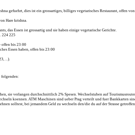
 gefuehrt, dies ist ein grossartiges, billiges vegetarisches Restaurant, offen von
von Hare krishna.
ants, das Essen ist grossartig und sie haben einige vegetarische Gerichte.
l. 224 225
- offen bis 23:00
sches Essen haben, offen bis 23:00
, ...).
e folgenden:
chen, sie verlangen durchschnittlich 2% Spesen. Wechselstuben auf Tourismusrou
Wechseln koennen. ATM Maschinen sind ueber Prag verteilt und fuer Bankkarten sin
hnen solltest, bei jemandem Geld zu wechseln den/die du auf der Strasse getroffen