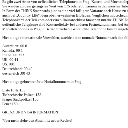
Es gibt zwei Arten von oeffentlichen Telephonen in Prag: Karten- und Muenztelep
Sie werden zu dem geringsten Wert von 175 oder 200 Kronen in den meisten Tabak
In Form der THINK Smartcards gibt es eine viel billigere Variante nach Hause z
auch bei „Country Life“, dem oben erwaehnten Bioladen. Verglichen mit tschechi
Telephonkarte der Telekom oder einen Hausanschluss brauchen um die THINK-
oeffentliche Telephone sind Kosteneffektiv bei anderen Festnetznummern; bei Anr
Mobiltelephones in Prag in Betracht ziehen. Gebrauchte Telephone kosten unge
Hier einige internationale Vorwahlen, waehle deine normale Nummer nach den f
Australien: 00 61
Kanada: 00 1
Irland: 00 353
UK: 00 44
US: 001
Deutschland: 00 49
oesterreich :00 43
Hier einige gebuehrenfreie Notfallnummern in Prag:
Erste Hilfe 155
Tschechische Polizei 158
Prager Stadtpolizei 156
Feuer 150
GRENZ UND VISA INFORMATION
*fuer mehr siehe den Abschnitt ueber Rechte!