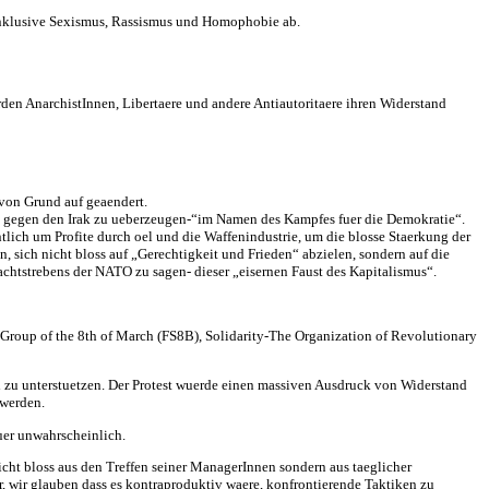
 inklusive Sexismus, Rassismus und Homophobie ab.
en AnarchistInnen, Libertaere und andere Antiautoritaere ihren Widerstand
 von Grund auf geaendert.
eg gegen den Irak zu ueberzeugen-“im Namen des Kampfes fuer die Demokratie“.
ntlich um Profite durch oel und die Waffenindustrie, um die blosse Staerkung der
 sich nicht bloss auf „Gerechtigkeit und Frieden“ abzielen, sondern auf die
achtstrebens der NATO zu sagen- dieser „eisernen Faust des Kapitalismus“.
Group of the 8th of March (FS8B), Solidarity-The Organization of Revolutionary
nd zu unterstuetzen. Der Protest wuerde einen massiven Ausdruck von Widerstand
 werden.
uer unwahrscheinlich.
nicht bloss aus den Treffen seiner ManagerInnen sondern aus taeglicher
 wir glauben dass es kontraproduktiv waere, konfrontierende Taktiken zu