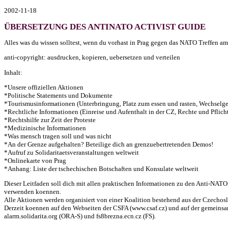
2002-11-18
ÜBERSETZUNG DES ANTINATO ACTIVIST GUIDE
Alles was du wissen solltest, wenn du vorhast in Prag gegen das NATO Treffen a
anti-copyright: ausdrucken, kopieren, uebersetzen und verteilen
Inhalt:
*Unsere offiziellen Aktionen
*Politische Statements und Dokumente
*Tourismusinformationen (Unterbringung, Platz zum essen und rasten, Wechselgeb
*Rechtliche Informationen (Einreise und Aufenthalt in der CZ, Rechte und Pflich
*Rechtshilfe zur Zeit der Proteste
*Medizinische Informationen
*Was mensch tragen soll und was nicht
*An der Grenze aufgehalten? Beteilige dich an grenzuebertretenden Demos!
*Aufruf zu Solidaritaetsveranstaltungen weltweit
*Onlinekarte von Prag
*Anhang: Liste der tschechischen Botschaften und Konsulate weltweit
Dieser Leitfaden soll dich mit allen praktischen Informationen zu den Anti-NATO 
verwenden koennen.
Alle Aktionen werden organisiert von einer Koalition bestehend aus der Czechosl
Derzeit koennen auf den Webseiten der CSFA (www.csaf.cz) und auf der gemeinsame
alarm.solidarita.org (ORA-S) und fs8brezna.ecn.cz (FS).