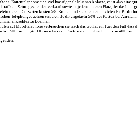
hone. Kartentelephone sind viel haeufiger als Muenztelephone, es ist also eine gut
trafiken, Zeitungsstaenden verkauft sowie an jedem anderen Platz, der das blau-g
u telefonieren. Die Karten kosten 500 Kronen und sie koennen an vielen Ex-Patri
schen Telephongebuehren ersparen sie dir ungefaehr 50% der Kosten bei Anrufen in
Nummer anwaehlen zu koennen.
ufen auf Mobiltelephone verbrauchen sie rasch das Guthaben. Fuer den Fall dass du
faehr 1.500 Kronen, 400 Kronen fuer eine Karte mit einem Guthaben von 400 Kron
olgenden: