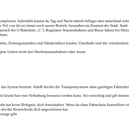
ompliziert. Jedenfalls kannst du Tag und Nacht mittels billiger aber manchmal ue
Teil von ihr ist immer noch ausser Betrieb, besonders im Zentrum der Stadt. Stadt
nstell der U-Bahnlinie „C“). Regulaere Strassenbahnen und Busse fahren bis Mitt
ehren.
ahn, Zeitungsstaenden und Tabaktrafiken kaufen. Unterhalb sind die verschiedenen
bar. Gelten nicht fuer Nachtstrassenbahnen oder -busse
 das System betrittst. JedeR der/die die Transportsysteme ohne gueltigen Fahrschei
ls Grund fuer eine Verhaftung benuetzt werden kann. Sei vorsichtig und gib deinen F
rIn hat keine Befugnis, dich festzuhalten. Wenn du ohne Fahrschein kontrolliert w
s der/die KontrollorIn dich angeschrieen hat.
hrwege gibt.