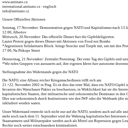
www.antinato.cz
international.antinato.cz - englisch
info@antinato.cz
Unsere Offiziellen Aktionen
Sonntag, 17.November: Demonstration gegen NATO und Kapitalismus-nach 13 Ja
12:00, Albertov
Mittwoch, 20.November: Das offizielle Dinner fuer die Gipfeldeligierten.
Lauter Protest gegen dieses Dinner mit Aktionen von Food not Bombs
*Argentinien Solidaritaets Block: bringt Stoecke und Toepfe mit, um mit den Prot
17:00, Na Prikope Street
Donnerstag, 21.November: Zentraler Protesttag: Der erste Tag des Gipfels und u
*Wir rufen Gruppen von auswaerts auf, ihre eigenen Ideen fuer autonome dezent
Stellungnahme des Widerstands gegen die NATO
Die NATO, eine Allianz reicher KriegsmacherInnen trifft sich am
21.+22. November 2002 in Prag. Es ist dies das erste Mal, dass ein NATO-Gipfel
Invasion des Warschauer Paktes zu beschuetzen, in Wirklichkeit hat sie die Inte
kapitalistischen Staaten, ihre militaerische und oekonomische Dominanz in den 
Dies war oekonomisch durch Institutionen wie den IWF oder die Weltbank (die si
inkludiert worden waren.
Unser Widerstand erstreckt sich nicht nur auf die NATO, sondern auch auf alle a
mehr noch nach dem 11. September wird die Wahrung kapitalistischer Interessen m
Staatsarmeen und Militaerpakte werden auch als Mittel zur Repression gegen Leut
Rechte noch weiter einschraenken kriminalisiert.