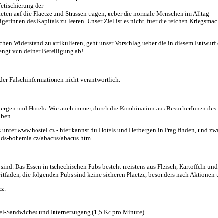
etischierung der
aeten auf die Plaetze und Strassen tragen, ueber die normale Menschen im Alltag
digerInnen des Kapitals zu leeren. Unser Ziel ist es nicht, fuer die reichen Kriegs
tischen Widerstand zu artikulieren, geht unser Vorschlag ueber die in diesem Entwu
aengt von deiner Beteiligung ab!
 oder Falschinformationen nicht verantwortlich.
erbergen und Hotels. Wie auch immer, durch die Kombination aus BesucherInnen des 
aben.
nter www.hostel.cz - hier kannst du Hotels und Herbergen in Prag finden, und zwar
w.ds-bohemia.cz/abacus/abacus.htm
sind. Das Essen in tschechischen Pubs besteht meistens aus Fleisch, Kartoffeln und
 Leitfaden, die folgenden Pubs sind keine sicheren Plaetze, besonders nach Aktionen
cz.
gel-Sandwiches und Internetzugang (1,5 Kc pro Minute).