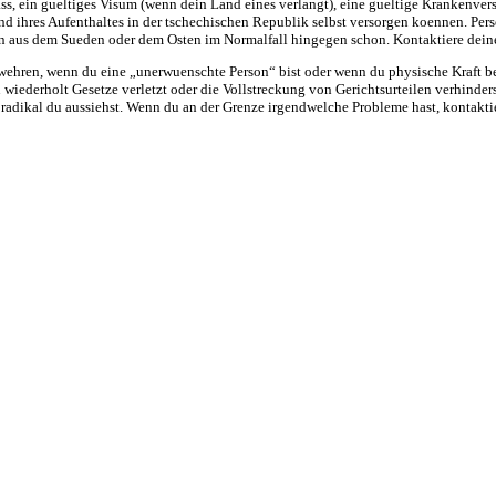
s, ein gueltiges Visum (wenn dein Land eines verlangt), eine gueltige Krankenve
d ihres Aufenthaltes in der tschechischen Republik selbst versorgen koennen. P
n aus dem Sueden oder dem Osten im Normalfall hingegen schon. Kontaktiere deine
ehren, wenn du eine „unerwuenschte Person“ bist oder wenn du physische Kraft ben
wiederholt Gesetze verletzt oder die Vollstreckung von Gerichtsurteilen verhinders
adikal du aussiehst. Wenn du an der Grenze irgendwelche Probleme hast, kontaktie