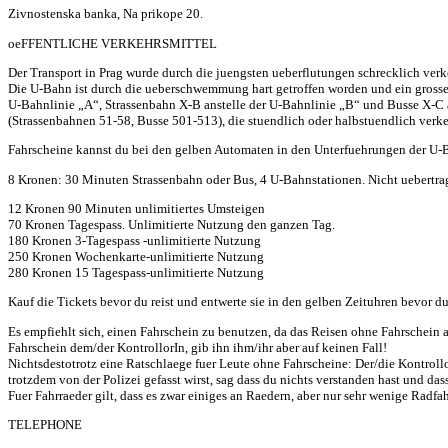
Zivnostenska banka, Na prikope 20.
oeFFENTLICHE VERKEHRSMITTEL
Der Transport in Prag wurde durch die juengsten ueberflutungen schrecklich verk
Die U-Bahn ist durch die ueberschwemmung hart getroffen worden und ein grosser 
U-Bahnlinie „A“, Strassenbahn X-B anstelle der U-Bahnlinie „B“ und Busse X-C a
(Strassenbahnen 51-58, Busse 501-513), die stuendlich oder halbstuendlich verk
Fahrscheine kannst du bei den gelben Automaten in den Unterfuehrungen der U-B
8 Kronen: 30 Minuten Strassenbahn oder Bus, 4 U-Bahnstationen. Nicht uebertrag
12 Kronen 90 Minuten unlimitiertes Umsteigen
70 Kronen Tagespass. Unlimitierte Nutzung den ganzen Tag.
180 Kronen 3-Tagespass -unlimitierte Nutzung
250 Kronen Wochenkarte-unlimitierte Nutzung
280 Kronen 15 Tagespass-unlimitierte Nutzung
Kauf die Tickets bevor du reist und entwerte sie in den gelben Zeituhren bevor du
Es empfiehlt sich, einen Fahrschein zu benutzen, da das Reisen ohne Fahrschein a
Fahrschein dem/der KontrollorIn, gib ihn ihm/ihr aber auf keinen Fall!
Nichtsdestotrotz eine Ratschlaege fuer Leute ohne Fahrscheine: Der/die Kontrollo
trotzdem von der Polizei gefasst wirst, sag dass du nichts verstanden hast und das
Fuer Fahrraeder gilt, dass es zwar einiges an Raedern, aber nur sehr wenige Radfa
TELEPHONE