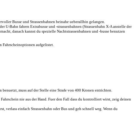
bervoller Busse und Strassenbahnen beinahe ueberallhin gelangen.
 der U-Bahn fahren Extrabusse und -strassenbahnen (Strassenbahn X-A anstelle der
ernacht, danach kannst du spezielle Nachtstrassenbahnen und -busse benutzen
 Fahrscheinoptionen aufgelistet.
n benuetzt, muss auf der Stelle eine Strafe von 400 Kronen entrichten.
ahrschein nie aus der Hand. Fuer den Fall dass du kontrolliert wirst, zeig deinen
irst, verlass einfach Strassenbahn oder Bus und geh schnell weg. Wenn du