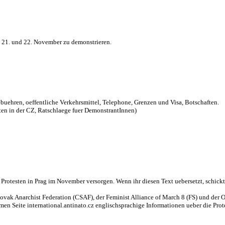
m 21. und 22. November zu demonstrieren.
uehren, oeffentliche Verkehrsmittel, Telephone, Grenzen und Visa, Botschaften.
ten in der CZ, Ratschlaege fuer DemonstrantInnen)
Protesten in Prag im November versorgen. Wenn ihr diesen Text uebersetzt, schickt
ovak Anarchist Federation (CSAF), der Feminist Alliance of March 8 (FS) und der O
n Seite international.antinato.cz englischsprachige Informationen ueber die Prote