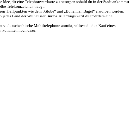
e Idee, dir eine Telephonwertkarte zu besorgen sobald du in der Stadt ankommst.
elbe Telekomzeichen traegt.
otInnen Treffpunkten wie dem „Globe“ und „Bohemian Bagel“ erworben werden,
 jedes Land der Welt ausser Burma. Allerdings wirst du trotzdem eine
 viele tschechische Mobiltelephone anrufst, solltest du den Kauf eines
en kommten noch dazu.