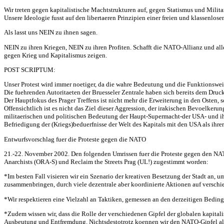
Wir treten gegen kapitalistische Machtstrukturen auf, gegen Statismus und Mili
Unsere Ideologie fusst auf den libertaeren Prinzipien einer freien und klassenlos
Als lasst uns NEIN zu ihnen sagen.
NEIN zu ihren Kriegen, NEIN zu ihren Profiten. Schafft die NATO-Allianz und a
gegen Krieg und Kapitalismus zeigen.
POST SCRIPTUM:
Unser Protest wird immer noetiger, da die wahre Bedeutung und die Funktionsweis
Die fuehrenden Autoritaeten der Bruesseler Zentrale haben sich bereits dem Druc
Der Hauptfokus des Prager Treffens ist nicht mehr die Erweiterung in den Osten
Offensichtlich ist es nicht das Ziel dieser Aggression, der irakischen Bevoelkeru
militaerischen und politischen Bedeutung der Haupt-Supermacht-der USA- und ihre
Befriedigung der (Kriegs)beduerfnisse der Welt des Kapitals mit den USA als ihr
Entwurfsvorschlag fuer die Proteste gegen die NATO
21.-22. November 2002. Den folgenden Umrissen fuer die Proteste gegen den NAT
Anarchists (ORA-S) und Reclaim the Streets Prag (UL!) zugestimmt worden:
*Im besten Fall visieren wir ein Szenario der kreativen Besetzung der Stadt an,
zusammenbringen, durch viele dezentrale aber koordinierte Aktionen auf verschie
*Wir respektieren eine Vielzahl an Taktiken, gemessen an den derzeitigen Beding
*Zudem wissen wir, dass die Rolle der verschiedenen Gipfel der globalen kapitalis
Ausbeutung und Entfremdung. Nichtsdestotrotz koennen wir den NATO-Gipfel als M