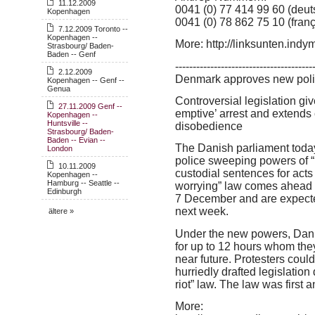
11.12.2009
0041 (0) 77 414 99 60 (deut
Kopenhagen
0041 (0) 78 862 75 10 (franç
7.12.2009 Toronto --
Kopenhagen --
More: http://linksunten.ind
Strasbourg/ Baden-
Baden -- Genf
---------------------------------------
2.12.2009
Denmark approves new pol
Kopenhagen -- Genf --
Genua
Controversial legislation gi
27.11.2009 Genf --
emptive’ arrest and extends c
Kopenhagen --
Huntsville --
disobedience
Strasbourg/ Baden-
Baden -- Evian --
The Danish parliament today
London
police sweeping powers of “
10.11.2009
custodial sentences for acts
Kopenhagen --
Hamburg -- Seattle --
worrying” law comes ahead o
Edinburgh
7 December and are expected 
next week.
ältere »
Under the new powers, Danis
for up to 12 hours whom the
near future. Protesters could
hurriedly drafted legislation
riot” law. The law was first
More: