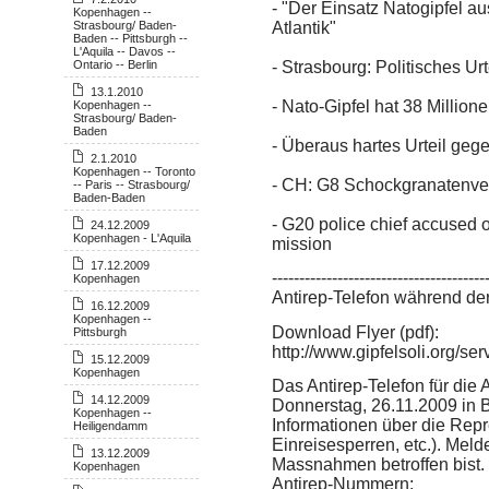
- "Der Einsatz Natogipfel a
Kopenhagen --
Strasbourg/ Baden-
Atlantik"
Baden -- Pittsburgh --
L'Aquila -- Davos --
Ontario -- Berlin
- Strasbourg: Politisches Ur
13.1.2010
- Nato-Gipfel hat 38 Million
Kopenhagen --
Strasbourg/ Baden-
Baden
- Überaus hartes Urteil ge
2.1.2010
Kopenhagen -- Toronto
- CH: G8 Schockgranatenver
-- Paris -- Strasbourg/
Baden-Baden
- G20 police chief accused
24.12.2009
Kopenhagen - L'Aquila
mission
17.12.2009
---------------------------------------
Kopenhagen
Antirep-Telefon während de
16.12.2009
Kopenhagen --
Download Flyer (pdf):
Pittsburgh
http://www.gipfelsoli.org/se
15.12.2009
Kopenhagen
Das Antirep-Telefon für die 
14.12.2009
Donnerstag, 26.11.2009 in B
Kopenhagen --
Informationen über die Repr
Heiligendamm
Einreisesperren, etc.). Mel
13.12.2009
Massnahmen betroffen bist.
Kopenhagen
Antirep-Nummern: