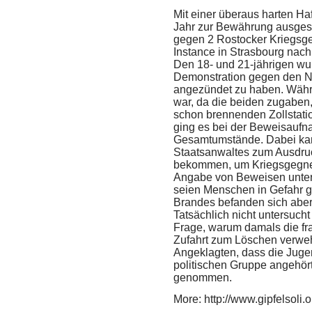
Mit einer überaus harten Haf
Jahr zur Bewährung ausgese
gegen 2 Rostocker Kriegsge
Instance in Strasbourg nac
Den 18- und 21-jährigen wu
Demonstration gegen den NA
angezündet zu haben. Währen
war, da die beiden zugaben
schon brennenden Zollstati
ging es bei der Beweisauf
Gesamtumstände. Dabei kam 
Staatsanwaltes zum Ausdruck
bekommen, um Kriegsgegner
Angabe von Beweisen unter
seien Menschen in Gefahr g
Brandes befanden sich abe
Tatsächlich nicht untersuch
Frage, warum damals die fr
Zufahrt zum Löschen verweh
Angeklagten, dass die Jugen
politischen Gruppe angehört
genommen.
More: http://www.gipfelsoli