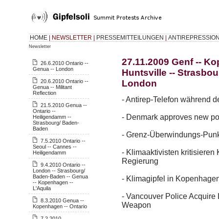
HOME
|
NEWSLETTER
|
PRESSEMITTEILUNGEN
|
ANTIREPRESSIO
Newsletter
27.11.2009 Genf -- K
26.6.2010 Ontario --
Genua -- London
Huntsville -- Strasbo
20.6.2010 Ontario --
London
Genua -- Militant
Reflection
- Antirep-Telefon während d
21.5.2010 Genua --
Ontario --
- Denmark approves new po
Heiligendamm --
Strasbourg/ Baden-
Baden
- Grenz-Überwindungs-Punk
7.5.2010 Ontario --
Seoul -- Cannes --
- Klimaaktivisten kritisiere
Heiligendamm
Regierung
9.4.2010 Ontario --
London -- Strasbourg/
Baden-Baden -- Genua
- Klimagipfel in Kopenhag
-- Kopenhagen --
L'Aquila
- Vancouver Police Acquire
8.3.2010 Genua --
Weapon
Kopenhagen -- Ontario
7.2.2010