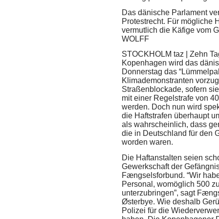
Das dänische Parlament ver
Protestrecht. Für mögliche Hä
vermutlich die Käfige vom 
WOLFF
STOCKHOLM taz | Zehn Tage
Kopenhagen wird das dänis
Donnerstag das “Lümmelpak
Klimademonstranten vorzuge
Straßenblockade, sofern sie
mit einer Regelstrafe von 4
werden. Doch nun wird speku
die Haftstrafen überhaupt u
als wahrscheinlich, dass g
die in Deutschland für den 
worden waren.
Die Haftanstalten seien scho
Gewerkschaft der Gefängni
Fængselsforbund. “Wir habe
Personal, womöglich 500 z
unterzubringen”, sagt Fæng
Østerbye. Wie deshalb Gerü
Polizei für die Wiederverwen