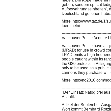
haben. Die Kopenhagener Po
geben, sondern spricht ledi
Aufbewahrungseinheiten”, 
Deutschland geliehen habe
More: http://www.taz.de/1/zu
luemmeln/
---------------------------------------
Vancouver Police Acquire 
Vancouver Police have acq
(MRAD) for use in crowd con
LRAD emits a high frequency
people caught within its ra
the G20 protests in Pittsgur
only to be used as a public
cannons they purchase will o
More: http://no2010.com/no
---------------------------------------
"Der Einsatz Natogipfel aus
Atlantik"
Artikel der September-Ausgab
Wort kommt Bernhard Rotzi