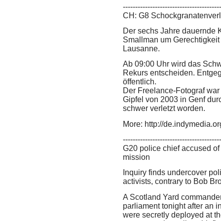
---------------------------------------
CH: G8 Schockgranatenverl.
Der sechs Jahre dauernde 
Smallman um Gerechtigkeit
Lausanne.
Ab 09:00 Uhr wird das Schw
Rekurs entscheiden. Entgeg
öffentlich.
Der Freelance-Fotograf war
Gipfel von 2003 in Genf dur
schwer verletzt worden.
More: http://de.indymedia.o
---------------------------------------
G20 police chief accused o
mission
Inquiry finds undercover pol
activists, contrary to Bob B
A Scotland Yard commander
parliament tonight after an 
were secretly deployed at th