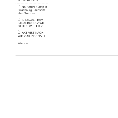
JOURNALISTS
No-Border-Camp in
Strasbourg - Jenseits
aller Grenzen
IL-LEGAL TEAM
STRASBOURG: WIE
GEHT'S WEITER ?
AKTIVIST NACH
WIE VOR IN U-HAFT
ältere »