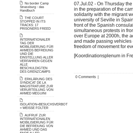
07.Jul.02 - On Thursday the
No border Camp
Strassburg - das
in the preparation of the ca
Handbuch
solidarity with the migrant 
THE COURT
university of Seville in Spai
STOPPED IN ITS
front of the Spanish consula
TRACKS: 17
PRISONERS FREED
simultaneous protests in fro
over Europe at 2000h, the act
INTERNATIONALER
and made passing vehicles 
TAG DER
freedom of movement for ev
MOBILISIERUNG FÜR
AHMEDS BEFREIUNG
UND DIE
[Koordinationsplenum in Fre
EINSTELLUNG ALLER
VERFAHREN GEGEN
ALLE
BESCHULDIGTEN
DES GRENZCAMPS
0 Comments |
ERKLÄRUNG DES
SYNDICAT DE LA
MAGISTRATURE ZUR
VERURTEILUNG VON
AHMED MEGUINI
ISOLATION+BESUCHSVERBOT
= WEISSE FOLTER
AUFRUF ZUR
INTERNATIONALEN
MOBILISIERUNG FÜR
DIE BEFREIUNG VON
AHMED UND DAS
ENDE ALLER