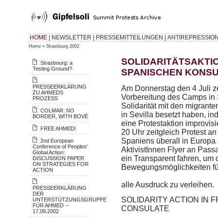
HOME
|
NEWSLETTER
|
PRESSEMITTEILUNGEN
|
ANTIREPRESSIO
Home
»
Strasbourg 2002
SOLIDARITÄTSAKTI
Strasbourg: a
Testing Ground?
SPANISCHEN KONSU
PRESSEERKLÄRUNG
Am Donnerstag den 4 Juli ze
ZU AHMEDS
Vorbereitung des Camps in St
PROZESS
Solidarität mit den migrante
COLMAR: NO
in Sevilla besetzt haben, i
BORDER, WITH BOVÉ
eine Protestaktion improvisi
FREE AHMED!
20 Uhr zeitgleich Protest a
Spaniens überall in Europa zu
2nd European
Conference of Peoples'
AktivistInnen Flyer an Pas
Global Action:
ein Transparent fahren, um 
DISCUSSION PAPER
ON STRATEGIES FOR
Bewegungsmöglichkeiten fü
ACTION
alle Ausdruck zu verleihen.
PRESSEERKLÄRUNG
DER
SOLIDARITY ACTION IN 
UNTERSTÜTZUNGSGRUPPE
FÜR AHMED --
CONSULATE
17.09.2002